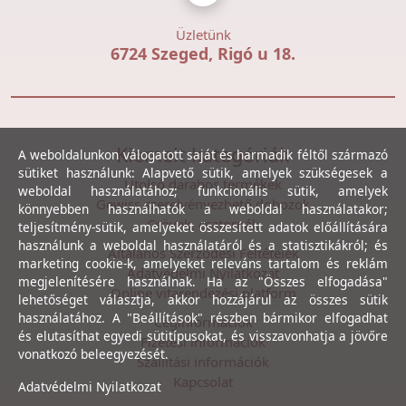
Üzletünk
6724 Szeged, Rigó u 18.
Kiemelt kategóriák
A weboldalunkon válogatott saját és harmadik féltől származó
sütiket használunk: Alapvető sütik, amelyek szükségesek a
Utolsó darabos termékek
weboldal használatához; funkcionális sütik, amelyek
Gewiss szerelvényezhető dobozok
könnyebben használhatók a weboldal használatakor;
Csövek, csatornák
teljesítmény-sütik, amelyeket összesített adatok előállítására
használunk a weboldal használatáról és a statisztikákról; és
Általános Szerződési Feltételek
marketing cookie-k, amelyeket releváns tartalom és reklám
Adatvédelmi Nyilatkozat
megjelenítésére használnak. Ha az "Összes elfogadása"
Online vitarendezési platform
lehetőséget választja, akkor hozzájárul az összes sütik
használatához. A "Beállítások" részben bármikor elfogadhat
Céginformációk
és elutasíthat egyedi sütitípusokat, és visszavonhatja a jövőre
Fizetési információk
vonatkozó beleegyezését.
Szállítási információk
Kapcsolat
Adatvédelmi Nyilatkozat