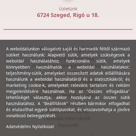
Üzletünk
6724 Szeged, Rigó u 18.
Kiemelt kategóriák
A weboldalunkon válogatott saját és harmadik féltől származó
sütiket használunk: Alapvető sütik, amelyek szükségesek a
Utolsó darabos termékek
weboldal használatához; funkcionális sütik, amelyek
Gewiss szerelvényezhető dobozok
könnyebben használhatók a weboldal használatakor;
Csövek, csatornák
teljesítmény-sütik, amelyeket összesített adatok előállítására
használunk a weboldal használatáról és a statisztikákról; és
Általános Szerződési Feltételek
marketing cookie-k, amelyeket releváns tartalom és reklám
Adatvédelmi Nyilatkozat
megjelenítésére használnak. Ha az "Összes elfogadása"
Online vitarendezési platform
lehetőséget választja, akkor hozzájárul az összes sütik
használatához. A "Beállítások" részben bármikor elfogadhat
Céginformációk
és elutasíthat egyedi sütitípusokat, és visszavonhatja a jövőre
Fizetési információk
vonatkozó beleegyezését.
Szállítási információk
Kapcsolat
Adatvédelmi Nyilatkozat