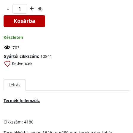
-
+
db
Kosárba
Készleten
703
Gyártói cikkszám:
10841
Kedvencek
Leírás
Termék Jellemzők:
Cikkszám: 4180
Termékkód: Lagoon 16 W-os ø230 mm kerek natúr fehér