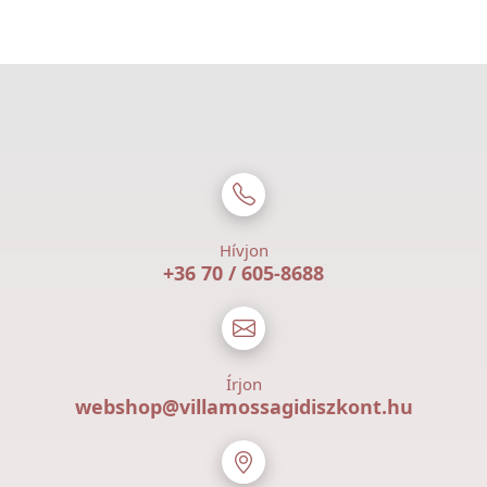
Hívjon
+36 70 / 605-8688
Írjon
webshop@villamossagidiszkont.hu