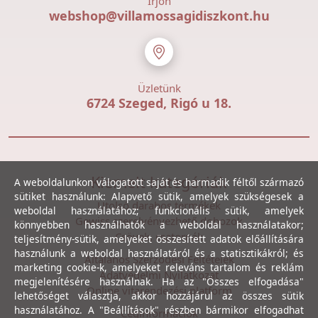
Írjon
webshop@villamossagidiszkont.hu
Üzletünk
6724 Szeged, Rigó u 18.
Kiemelt kategóriák
A weboldalunkon válogatott saját és harmadik féltől származó
sütiket használunk: Alapvető sütik, amelyek szükségesek a
Utolsó darabos termékek
weboldal használatához; funkcionális sütik, amelyek
Gewiss szerelvényezhető dobozok
könnyebben használhatók a weboldal használatakor;
Csövek, csatornák
teljesítmény-sütik, amelyeket összesített adatok előállítására
használunk a weboldal használatáról és a statisztikákról; és
Általános Szerződési Feltételek
marketing cookie-k, amelyeket releváns tartalom és reklám
Adatvédelmi Nyilatkozat
megjelenítésére használnak. Ha az "Összes elfogadása"
Online vitarendezési platform
lehetőséget választja, akkor hozzájárul az összes sütik
használatához. A "Beállítások" részben bármikor elfogadhat
Céginformációk