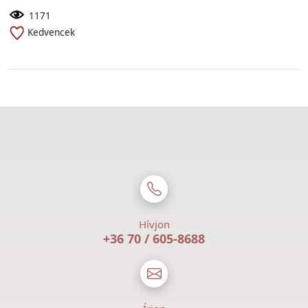
1171
Kedvencek
Hívjon
+36 70 / 605-8688