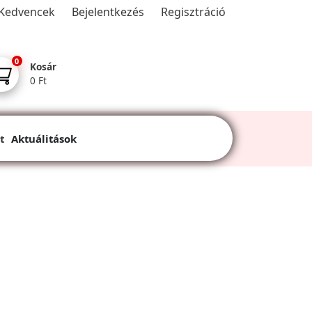
Kedvencek
Bejelentkezés
Regisztráció
0
Kosár
0 Ft
t
Aktuálitások