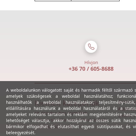
Hívjon
+36 70 / 605-8688
A weboldalunkon válogatott saját és harmadik féltől származó sü
amelyek szükségesek a weboldal használatához; funkcioná
Kiemelt kategóriák
Általáno
használhatók a weboldal használatakor; teljesítmény-sütik
előállítására használunk a weboldal használatáról és a statis
Adatvéde
Utolsó darabos termékek
amelyeket releváns tartalom és reklám megjelenítésére haszn
Online v
Gewiss szerelvényezhető dobozok
lehetőséget választja, akkor hozzájárul az összes sütik haszn
Csövek, csatornák
bármikor elfogadhat és elutasíthat egyedi sütitípusokat, és v
beleegyezését.