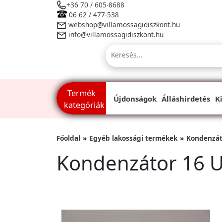
+36 70 / 605-8688
06 62 / 477-538
webshop@villamossagidiszkont.hu
info@villamossagidiszkont.hu
Termék
Újdonságok
Álláshirdetés
K
kategóriák
Főoldal
Egyéb lakossági termékek
Kondenzát
Kondenzátor 16 U