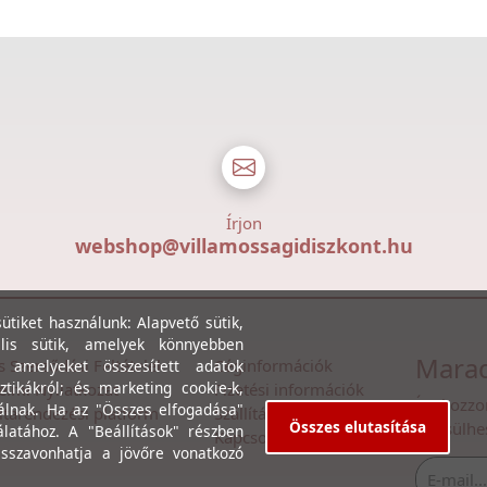
Írjon
webshop@villamossagidiszkont.hu
tiket használunk: Alapvető sütik,
lis sütik, amelyek könnyebben
Marad
s Szerződési Feltételek
Céginformációk
, amelyeket összesített adatok
ztikákról; és marketing cookie-k,
lmi Nyilatkozat
Fizetési információk
Íratkozzo
álnak. Ha az "Összes elfogadása"
itarendezési platform
Szállítási információk
Összes elutasítása
értesülhe
álatához. A "Beállítások" részben
Kapcsolat
isszavonhatja a jövőre vonatkozó