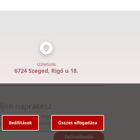
Üzletünk
6724 Szeged, Rigó u 18.
jon naprakész
n fel hírlevelünkre, hogy első kézből
Beállítások
Összes elfogadása
ssen legfrissebb akcióinkról
Feliratkozás