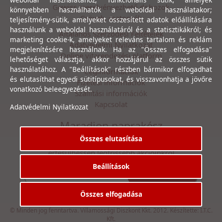
Gewiss szerelvényezhető dobozok
könnyebben használhatók a weboldal használatakor;
Csövek, csatornák
teljesítmény-sütik, amelyeket összesített adatok előállítására
használunk a weboldal használatáról és a statisztikákról; és
Általános Szerződési Feltételek
marketing cookie-k, amelyeket releváns tartalom és reklám
Adatvédelmi Nyilatkozat
megjelenítésére használnak. Ha az "Összes elfogadása"
Online vitarendezési platform
lehetőséget választja, akkor hozzájárul az összes sütik
használatához. A "Beállítások" részben bármikor elfogadhat
Céginformációk
és elutasíthat egyedi sütitípusokat, és visszavonhatja a jövőre
Fizetési információk
vonatkozó beleegyezését.
Szállítási információk
Kapcsolat
Adatvédelmi Nyilatkozat
Maradjon naprakész
Összes elutasítása
Íratkozzon fel hírlevelünkre, hogy első kézből
értesülhessen legfrissebb akcióinkról
Beállítások
Feliratkozás
Elfogadom az
Adatvédelmi Nyilatkozat
ot.
Összes elfogadása
© Minden jog fenntartva. Villamossági Diszkont Kkt. 2012. Készítette:
I.T.C.
Kft.