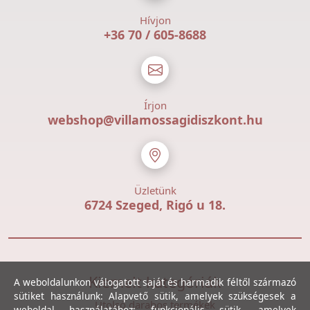
Hívjon
+36 70 / 605-8688
Írjon
webshop@villamossagidiszkont.hu
Üzletünk
6724 Szeged, Rigó u 18.
Kiemelt kategóriák
A weboldalunkon válogatott saját és harmadik féltől származó
sütiket használunk: Alapvető sütik, amelyek szükségesek a
Utolsó darabos termékek
weboldal használatához; funkcionális sütik, amelyek