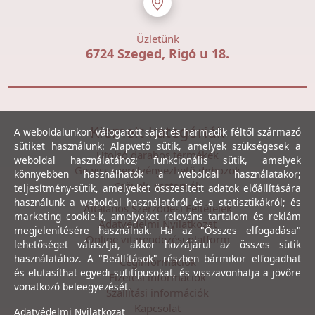
Üzletünk
6724 Szeged, Rigó u 18.
Kiemelt kategóriák
A weboldalunkon válogatott saját és harmadik féltől származó
sütiket használunk: Alapvető sütik, amelyek szükségesek a
Utolsó darabos termékek
weboldal használatához; funkcionális sütik, amelyek
Gewiss szerelvényezhető dobozok
könnyebben használhatók a weboldal használatakor;
Csövek, csatornák
teljesítmény-sütik, amelyeket összesített adatok előállítására
használunk a weboldal használatáról és a statisztikákról; és
Általános Szerződési Feltételek
marketing cookie-k, amelyeket releváns tartalom és reklám
Adatvédelmi Nyilatkozat
megjelenítésére használnak. Ha az "Összes elfogadása"
Online vitarendezési platform
lehetőséget választja, akkor hozzájárul az összes sütik
használatához. A "Beállítások" részben bármikor elfogadhat
Céginformációk
és elutasíthat egyedi sütitípusokat, és visszavonhatja a jövőre
Fizetési információk
vonatkozó beleegyezését.
Szállítási információk
Kapcsolat
Adatvédelmi Nyilatkozat