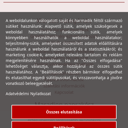
Kiemelt kategóriák
A weboldalunkon válogatott saját és harmadik féltől származó
sütiket használunk: Alapvető sütik, amelyek szükségesek a
Utolsó darabos termékek
weboldal használatához; funkcionális sütik, amelyek
Gewiss szerelvényezhető dobozok
könnyebben használhatók a weboldal használatakor;
Csövek, csatornák
teljesítmény-sütik, amelyeket összesített adatok előállítására
használunk a weboldal használatáról és a statisztikákról; és
Általános Szerződési Feltételek
marketing cookie-k, amelyeket releváns tartalom és reklám
Adatvédelmi Nyilatkozat
megjelenítésére használnak. Ha az "Összes elfogadása"
Online vitarendezési platform
lehetőséget választja, akkor hozzájárul az összes sütik
használatához. A "Beállítások" részben bármikor elfogadhat
Céginformációk
és elutasíthat egyedi sütitípusokat, és visszavonhatja a jövőre
Fizetési információk
vonatkozó beleegyezését.
Szállítási információk
Kapcsolat
Adatvédelmi Nyilatkozat
Maradjon naprakész
Összes elutasítása
Íratkozzon fel hírlevelünkre, hogy első kézből
értesülhessen legfrissebb akcióinkról
Beállítások