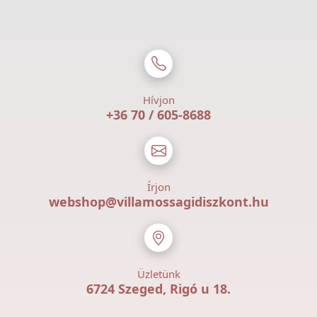
Hívjon
+36 70 / 605-8688
Írjon
webshop@villamossagidiszkont.hu
Üzletünk
6724 Szeged, Rigó u 18.