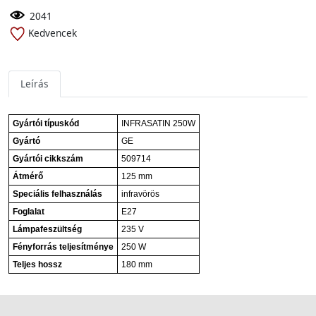
2041
Kedvencek
Leírás
Gyártói típuskód
INFRASATIN 250W
Gyártó
GE
Gyártói cikkszám
509714
Átmérő
125 mm
Speciális felhasználás
infravörös
Foglalat
E27
Lámpafeszültség
235 V
Fényforrás teljesítménye
250 W
Teljes hossz
180 mm