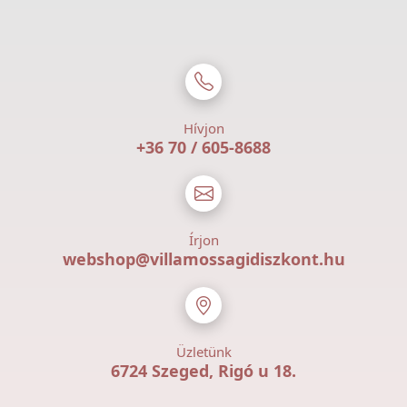
Hívjon
+36 70 / 605-8688
Írjon
webshop@villamossagidiszkont.hu
Üzletünk
6724 Szeged, Rigó u 18.