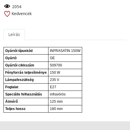
2054
Kedvencek
Leírás
Gyártói típuskód
INFRASATIN 150W
Gyártó
GE
Gyártói cikkszám
509700
Fényforrás teljesítménye
150 W
Lámpafeszültség
235 V
Foglalat
E27
Speciális felhasználás
infravörös
Átmérő
125 mm
Teljes hossz
180 mm