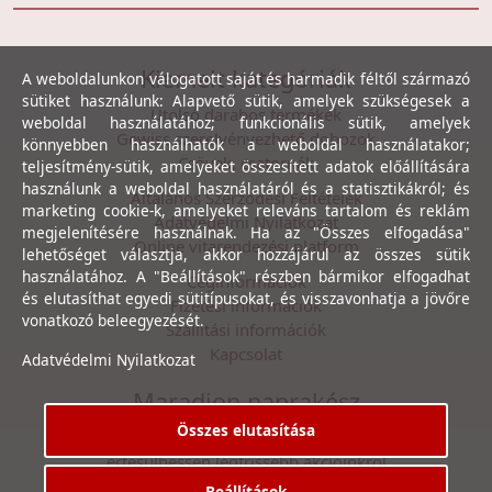
Kiemelt kategóriák
A weboldalunkon válogatott saját és harmadik féltől származó
sütiket használunk: Alapvető sütik, amelyek szükségesek a
Utolsó darabos termékek
weboldal használatához; funkcionális sütik, amelyek
Gewiss szerelvényezhető dobozok
könnyebben használhatók a weboldal használatakor;
Csövek, csatornák
teljesítmény-sütik, amelyeket összesített adatok előállítására
használunk a weboldal használatáról és a statisztikákról; és
Általános Szerződési Feltételek
marketing cookie-k, amelyeket releváns tartalom és reklám
Adatvédelmi Nyilatkozat
megjelenítésére használnak. Ha az "Összes elfogadása"
Online vitarendezési platform
lehetőséget választja, akkor hozzájárul az összes sütik
használatához. A "Beállítások" részben bármikor elfogadhat
Céginformációk
és elutasíthat egyedi sütitípusokat, és visszavonhatja a jövőre
Fizetési információk
vonatkozó beleegyezését.
Szállítási információk
Kapcsolat
Adatvédelmi Nyilatkozat
Maradjon naprakész
Összes elutasítása
Íratkozzon fel hírlevelünkre, hogy első kézből
értesülhessen legfrissebb akcióinkról
Beállítások