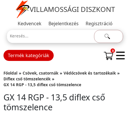
VILLAMOSSÁGI DISZKONT
Kedvencek
Bejelentkezés
Regisztráció
0
Termék kategóriák
Főoldal
Csövek, csatornák
Védőcsövek és tartozékaik
Diflex cső tömszelencék
GX 14 RGP - 13,5 diflex cső tömszelence
GX 14 RGP - 13,5 diflex cső
tömszelence