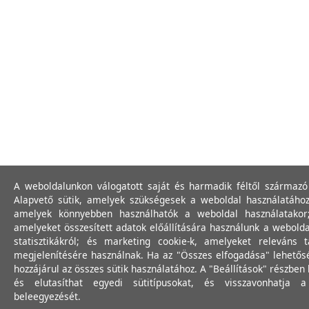
A weboldalunkon válogatott saját és harmadik féltől származó 
Alapvető sütik, amelyek szükségesek a weboldal használatához;
amelyek könnyebben használhatók a weboldal használatakor; 
amelyeket összesített adatok előállítására használunk a webolda
statisztikákról; és marketing cookie-k, amelyeket releváns
megjelenítésére használnak. Ha az "Összes elfogadása" lehetősé
hozzájárul az összes sütik használatához. A "Beállítások" részbe
és elutasíthat egyedi sütitípusokat, és visszavonhatja 
beleegyezését.