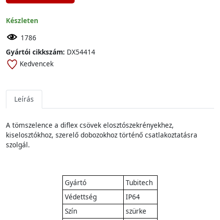
Készleten
1786
Gyártói cikkszám:
DX54414
Kedvencek
Leírás
A tömszelence a diflex csövek elosztószekrényekhez,
kiselosztókhoz, szerelő dobozokhoz történő csatlakoztatásra
szolgál.
Gyártó
Tubitech
Védettség
IP64
Szín
szürke