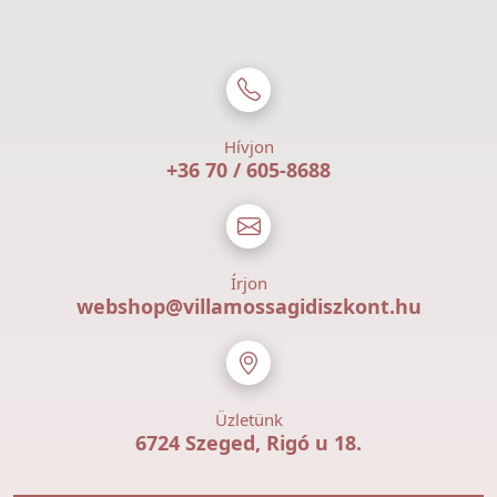
Hívjon
+36 70 / 605-8688
Írjon
webshop@villamossagidiszkont.hu
Üzletünk
6724 Szeged, Rigó u 18.