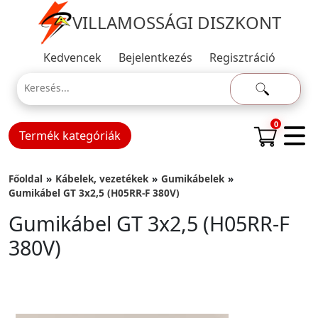
VILLAMOSSÁGI DISZKONT
Kedvencek
Bejelentkezés
Regisztráció
0
Termék kategóriák
Főoldal
Kábelek, vezetékek
Gumikábelek
Gumikábel GT 3x2,5 (H05RR-F 380V)
Gumikábel GT 3x2,5 (H05RR-F
380V)