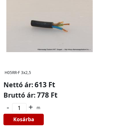
H05RR-F 3x2,5
613 Ft
Nettó ár:
778 Ft
Bruttó ár:
-
+
m
Kosárba