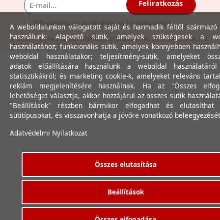
Feliratkozás
Elfogadom az
Adatvédelmi Nyilatkozat
ot.
A weboldalunkon válogatott saját és harmadik féltől származó 
használunk: Alapvető sütik, amelyek szükségesek a we
© Minden jog fenntartva. Villamossági Diszkont Kkt. 2012. Készítette:
I.T.C.
használatához; funkcionális sütik, amelyek könnyebben használ
Kft.
weboldal használatakor; teljesítmény-sütik, amelyeket össz
adatok előállítására használunk a weboldal használatáró
statisztikákról; és marketing cookie-k, amelyeket releváns tart
reklám megjelenítésére használnak. Ha az "Összes elfog
lehetőséget választja, akkor hozzájárul az összes sütik használat
"Beállítások" részben bármikor elfogadhat és elutasíthat 
sütitípusokat, és visszavonhatja a jövőre vonatkozó beleegyezését
Adatvédelmi Nyilatkozat
Összes elutasítása
Beállítások
Összes elfogadása