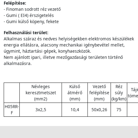
Felépítése:
- Finoman sodrott réz vezető
- Gumi ( EI4) érszigetelés
- Gumi külső köpeny, fekete
Felhasználási terület:
Alkalmas száraz és nedves helyiségekben elektromos készülékek
energia ellátásra, alacsony mechanikai igénybevétel mellet,
úgymint, háztartási gépek, konyhaeszközök.
Nem ajánlott ipari, illetve mezőgazdasági területen történő
alkalmazásra.
Névleges
Külső
Vezető
Réz
Táj
keresztmetszet
átmérő
felépítése
súly
töme
(mm2)
(mm)
(mm)
(kg/km)
H05RR-
3x2,5
10,4
50x0,26
75
F