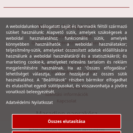
Kiemelt kategóriák
A weboldalunkon válogatott saját és harmadik féltől származó
sütiket használunk: Alapvető sütik, amelyek szükségesek a
Utolsó darabos termékek
weboldal használatához; funkcionális sütik, amelyek
Gewiss szerelvényezhető dobozok
könnyebben használhatók a weboldal használatakor;
Csövek, csatornák
teljesítmény-sütik, amelyeket összesített adatok előállítására
használunk a weboldal használatáról és a statisztikákról; és
Általános Szerződési Feltételek
marketing cookie-k, amelyeket releváns tartalom és reklám
Adatvédelmi Nyilatkozat
megjelenítésére használnak. Ha az "Összes elfogadása"
Online vitarendezési platform
lehetőséget választja, akkor hozzájárul az összes sütik
használatához. A "Beállítások" részben bármikor elfogadhat
Céginformációk
és elutasíthat egyedi sütitípusokat, és visszavonhatja a jövőre
Fizetési információk
vonatkozó beleegyezését.
Szállítási információk
Kapcsolat
Adatvédelmi Nyilatkozat
Maradjon naprakész
Összes elutasítása
Íratkozzon fel hírlevelünkre, hogy első kézből
értesülhessen legfrissebb akcióinkról