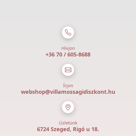
Hívjon
+36 70 / 605-8688
Írjon
webshop@villamossagidiszkont.hu
Üzletünk
6724 Szeged, Rigó u 18.