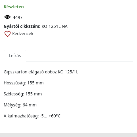
Készleten
4497
Gyártói cikkszám:
KO 1251L NA
Kedvencek
Leírás
Gipszkarton elágazó doboz KO 125/1L
Hosszúság: 155 mm
Szélesség: 155 mm
Mélység: 64 mm
Alkalmazhatóság: -5....+60°C