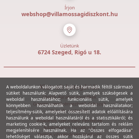
Írjon
webshop@villamossagidiszkont.hu
Üzletünk
6724 Szeged, Rigó u 18.
Kiemelt kategóriák
A weboldalunkon válogatott saját és harmadik féltől származó
sütiket használunk: Alapvető sütik, amelyek szükségesek a
Utolsó darabos termékek
weboldal használatához; funkcionális sütik, amelyek
Gewiss szerelvényezhető dobozok
könnyebben használhatók a weboldal használatakor;
Csövek, csatornák
teljesítmény-sütik, amelyeket összesített adatok előállítására
használunk a weboldal használatáról és a statisztikákról; és
Általános Szerződési Feltételek
marketing cookie-k, amelyeket releváns tartalom és reklám
Adatvédelmi Nyilatkozat
megjelenítésére használnak. Ha az "Összes elfogadása"
Online vitarendezési platform
lehetőséget választja, akkor hozzájárul az összes sütik