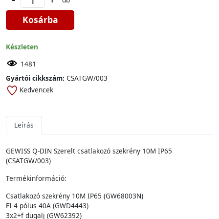
Kosárba
Készleten
1481
Gyártói cikkszám:
CSATGW/003
Kedvencek
Leírás
GEWISS Q-DIN Szerelt csatlakozó szekrény 10M IP65
(CSATGW/003)
Termékinformáció:
Csatlakozó szekrény 10M IP65 (GW68003N)
FI 4 pólus 40A (GWD4443)
3x2+f dugalj (GW62392)