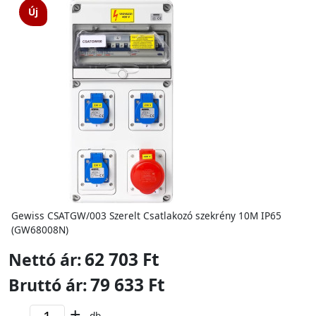
Új
Gewiss CSATGW/003 Szerelt Csatlakozó szekrény 10M IP65
(GW68008N)
62 703 Ft
Nettó ár:
79 633 Ft
Bruttó ár:
-
+
db