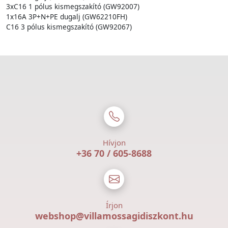
3xC16 1 pólus kismegszakító (GW92007)
1x16A 3P+N+PE dugalj (GW62210FH)
C16 3 pólus kismegszakító (GW92067)
Hívjon
+36 70 / 605-8688
Írjon
webshop@villamossagidiszkont.hu