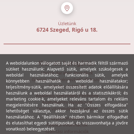
Üzletünk
6724 Szeged, Rigó u 18.
Kiemelt kategóriák
A weboldalunkon válogatott saját és harmadik féltől származó
sütiket használunk: Alapvető sütik, amelyek szükségesek a
Utolsó darabos termékek
weboldal használatához; funkcionális sütik, amelyek
Gewiss szerelvényezhető dobozok
könnyebben használhatók a weboldal használatakor;
Csövek, csatornák
teljesítmény-sütik, amelyeket összesített adatok előállítására
használunk a weboldal használatáról és a statisztikákról; és
Általános Szerződési Feltételek
marketing cookie-k, amelyeket releváns tartalom és reklám
Adatvédelmi Nyilatkozat
megjelenítésére használnak. Ha az "Összes elfogadása"
Online vitarendezési platform
lehetőséget választja, akkor hozzájárul az összes sütik
használatához. A "Beállítások" részben bármikor elfogadhat
Céginformációk
és elutasíthat egyedi sütitípusokat, és visszavonhatja a jövőre
Fizetési információk
vonatkozó beleegyezését.
Szállítási információk