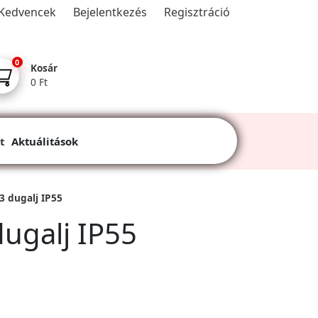
Kedvencek
Bejelentkezés
Regisztráció
0
Kosár
0 Ft
t
Aktuálitások
3 dugalj IP55
dugalj IP55