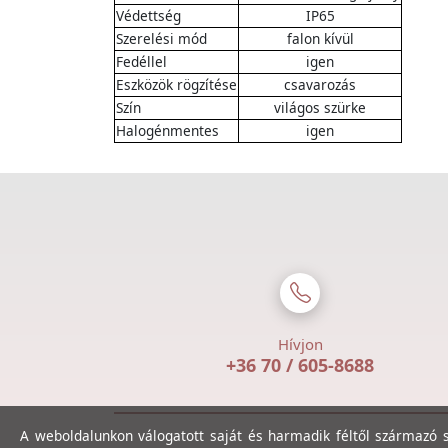
Védettség
IP65
Szerelési mód
falon kívül
Fedéllel
igen
Eszközök rögzítése
csavarozás
Szín
világos szürke
Halogénmentes
igen
Hívjon
+36 70 / 605-8688
A weboldalunkon válogatott saját és harmadik féltől származó sü