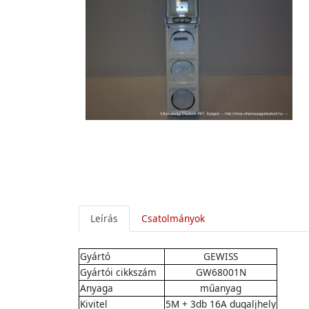
Leírás
Csatolmányok
Gyártó
GEWISS
Gyártói cikkszám
GW68001N
Anyaga
műanyag
Kivitel
5M + 3db 16A dugaljhely