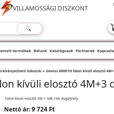
VILLAMOSSÁGI DISZKONT
iemelt termékek
Rólunk
Katalógusok
Partnerek
Kapcsola
erelvényezhető dobozok
Gewiss 68001N falon kívüli elosztó 4M+
on kívüli elosztó 4M+3 
Falon kívüli elosztó 5M + 3db 16A dugaljhely
9 724 Ft
Nettó ár: