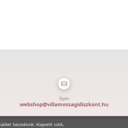
Írjon
webshop@villamossagidiszkont.hu
tiket használunk: Alapvető sütik,