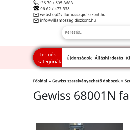
+36 70 / 605-8688
06 62 / 477-538
webshop@villamossagidiszkont.hu
info@villamossagidiszkont.hu
Termék
Újdonságok
Álláshirdetés
K
kategóriák
Főoldal
Gewiss szerelvényezhető dobozok
Sz
Gewiss 68001N fal