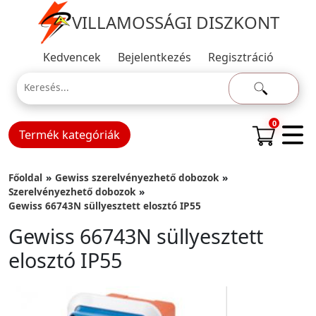
VILLAMOSSÁGI DISZKONT
Kedvencek
Bejelentkezés
Regisztráció
0
Termék kategóriák
Főoldal
Gewiss szerelvényezhető dobozok
Szerelvényezhető dobozok
Gewiss 66743N süllyesztett elosztó IP55
Gewiss 66743N süllyesztett
elosztó IP55