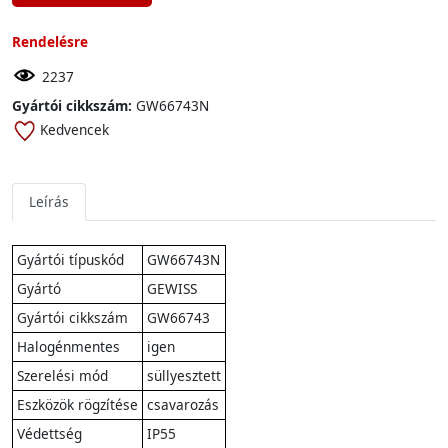
Rendelésre
2237
Gyártói cikkszám:
GW66743N
Kedvencek
Leírás
Gyártói típuskód
GW66743N
Gyártó
GEWISS
Gyártói cikkszám
GW66743
Halogénmentes
igen
Szerelési mód
süllyesztett
Eszközök rögzítése
csavarozás
Védettség
IP55