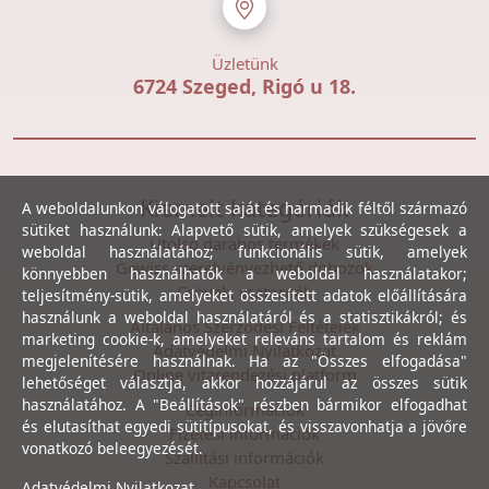
Üzletünk
6724 Szeged, Rigó u 18.
Kiemelt kategóriák
A weboldalunkon válogatott saját és harmadik féltől származó
sütiket használunk: Alapvető sütik, amelyek szükségesek a
Utolsó darabos termékek
weboldal használatához; funkcionális sütik, amelyek
Gewiss szerelvényezhető dobozok
könnyebben használhatók a weboldal használatakor;
Csövek, csatornák
teljesítmény-sütik, amelyeket összesített adatok előállítására
használunk a weboldal használatáról és a statisztikákról; és
Általános Szerződési Feltételek
marketing cookie-k, amelyeket releváns tartalom és reklám
Adatvédelmi Nyilatkozat
megjelenítésére használnak. Ha az "Összes elfogadása"
Online vitarendezési platform
lehetőséget választja, akkor hozzájárul az összes sütik
használatához. A "Beállítások" részben bármikor elfogadhat
Céginformációk
és elutasíthat egyedi sütitípusokat, és visszavonhatja a jövőre
Fizetési információk
vonatkozó beleegyezését.
Szállítási információk
Kapcsolat
Adatvédelmi Nyilatkozat