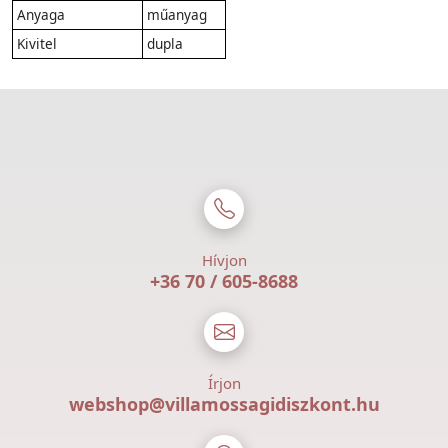
Anyaga
műanyag
Kivitel
dupla
Hívjon
+36 70 / 605-8688
Írjon
webshop@villamossagidiszkont.hu