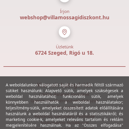
Írjon
webshop@villamossagidiszkont.hu
Üzletünk
6724 Szeged, Rigó u 18.
Kiemelt kategóriák
A weboldalunkon válogatott saját és harmadik féltől származó
sütiket használunk: Alapvető sütik, amelyek szükségesek a
Utolsó darabos termékek
weboldal használatához; funkcionális sütik, amelyek
Gewiss szerelvényezhető dobozok
könnyebben használhatók a weboldal használatakor;
Csövek, csatornák
teljesítmény-sütik, amelyeket összesített adatok előállítására
használunk a weboldal használatáról és a statisztikákról; és
Általános Szerződési Feltételek
marketing cookie-k, amelyeket releváns tartalom és reklám
Adatvédelmi Nyilatkozat
megjelenítésére használnak. Ha az "Összes elfogadása"
Online vitarendezési platform