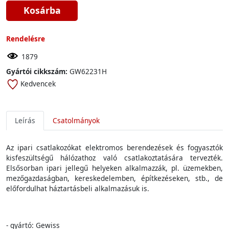
Kosárba
Rendelésre
1879
Gyártói cikkszám:
GW62231H
Kedvencek
Leírás
Csatolmányok
Az
ipari
csatlakozókat
elektromos
berendezések
és
fogyasztók
kisfeszültség
ű
hálózathoz
való csatlakoztatására
tervezték
.
Elsősorban
ipari
jelleg
ű
hely
eken
alkalmazzák
,
pl
.
üzemekben
,
mezőgazdaságban
,
kereskedelemben
,
építkezéseken
,
stb
., de
előfordulhat
háztartásbeli alkalmazásuk
is.
- gyártó: Gewiss