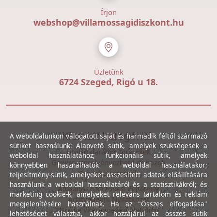
Írjon
webshop@villamossagidiszkont.hu
Üzletünk
6724 Szeged, Rigó u 18.
Kiemelt kategóriák
A weboldalunkon válogatott saját és harmadik féltől származó
sütiket használunk: Alapvető sütik, amelyek szükségesek a
Utolsó darabos termékek
weboldal használatához; funkcionális sütik, amelyek
Gewiss szerelvényezhető dobozok
könnyebben használhatók a weboldal használatakor;
Csövek, csatornák
teljesítmény-sütik, amelyeket összesített adatok előállítására
használunk a weboldal használatáról és a statisztikákról; és
Általános Szerződési Feltételek
marketing cookie-k, amelyeket releváns tartalom és reklám
Adatvédelmi Nyilatkozat
megjelenítésére használnak. Ha az "Összes elfogadása"
Online vitarendezési platform
lehetőséget választja, akkor hozzájárul az összes sütik