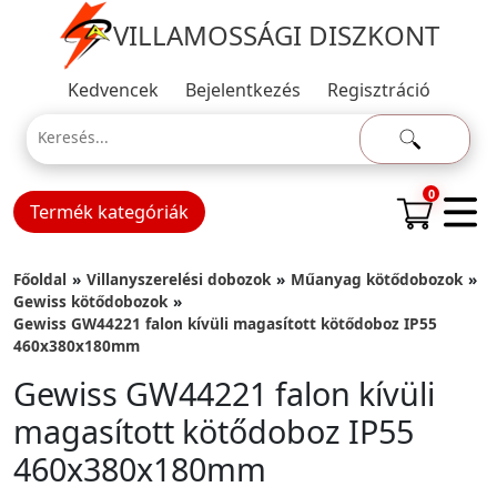
VILLAMOSSÁGI DISZKONT
Kedvencek
Bejelentkezés
Regisztráció
0
Termék kategóriák
Főoldal
Villanyszerelési dobozok
Műanyag kötődobozok
Gewiss kötődobozok
Gewiss GW44221 falon kívüli magasított kötődoboz IP55
460x380x180mm
Gewiss GW44221 falon kívüli
magasított kötődoboz IP55
460x380x180mm