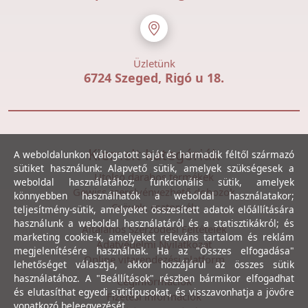
Üzletünk
6724 Szeged, Rigó u 18.
Kiemelt kategóriák
A weboldalunkon válogatott saját és harmadik féltől származó
sütiket használunk: Alapvető sütik, amelyek szükségesek a
Utolsó darabos termékek
weboldal használatához; funkcionális sütik, amelyek
Gewiss szerelvényezhető dobozok
könnyebben használhatók a weboldal használatakor;
Csövek, csatornák
teljesítmény-sütik, amelyeket összesített adatok előállítására
használunk a weboldal használatáról és a statisztikákról; és
Általános Szerződési Feltételek
marketing cookie-k, amelyeket releváns tartalom és reklám
Adatvédelmi Nyilatkozat
megjelenítésére használnak. Ha az "Összes elfogadása"
Online vitarendezési platform
lehetőséget választja, akkor hozzájárul az összes sütik
használatához. A "Beállítások" részben bármikor elfogadhat
Céginformációk
és elutasíthat egyedi sütitípusokat, és visszavonhatja a jövőre
Fizetési információk
vonatkozó beleegyezését.