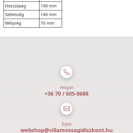
Hosszúaág
190 mm
Szélesség
140 mm
Mélység
70 mm
Hívjon
+36 70 / 605-8688
Írjon
webshop@villamossagidiszkont.hu