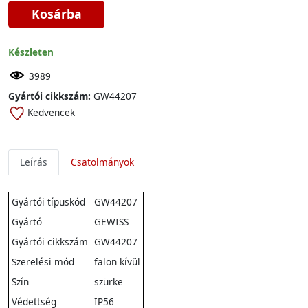
Kosárba
Készleten
3989
Gyártói cikkszám:
GW44207
Kedvencek
Leírás
Csatolmányok
Gyártói típuskód
GW44207
Gyártó
GEWISS
Gyártói cikkszám
GW44207
Szerelési mód
falon kívül
Szín
szürke
Védettség
IP56