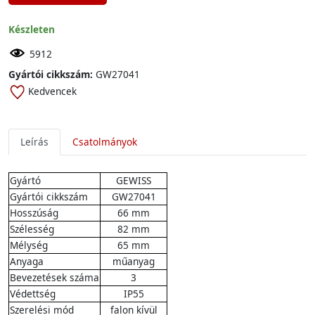
Készleten
5912
Gyártói cikkszám:
GW27041
Kedvencek
Leírás
Csatolmányok
Gyártó
GEWISS
Gyártói cikkszám
GW27041
Hosszúság
66 mm
Szélesség
82 mm
Mélység
65 mm
Anyaga
műanyag
Bevezetések száma
3
Védettség
IP55
Szerelési mód
falon kívül