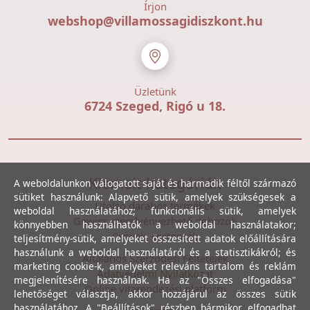
Írjon
webshop@villamossagidiszkont.hu
Üzletünk
6724 Szeged, Rigó u 18.
Kiemelt kategóriák
A weboldalunkon válogatott saját és harmadik féltől származó
sütiket használunk: Alapvető sütik, amelyek szükségesek a
Utolsó darabos termékek
weboldal használatához; funkcionális sütik, amelyek
Gewiss szerelvényezhető dobozok
könnyebben használhatók a weboldal használatakor;
Csövek, csatornák
teljesítmény-sütik, amelyeket összesített adatok előállítására
használunk a weboldal használatáról és a statisztikákról; és
Általános Szerződési Feltételek
marketing cookie-k, amelyeket releváns tartalom és reklám
Adatvédelmi Nyilatkozat
megjelenítésére használnak. Ha az "Összes elfogadása"
Online vitarendezési platform
lehetőséget választja, akkor hozzájárul az összes sütik
használatához. A "Beállítások" részben bármikor elfogadhat