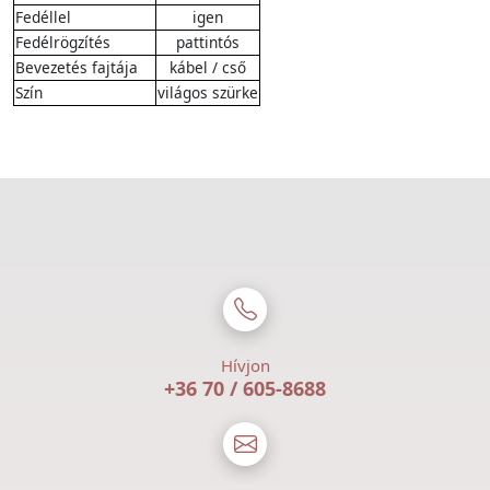
Fedéllel
igen
Fedélrögzítés
pattintós
Bevezetés fajtája
kábel / cső
Szín
világos szürke
Hívjon
+36 70 / 605-8688