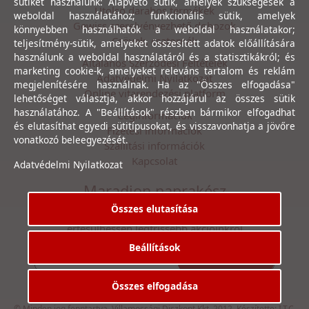
sütiket használunk: Alapvető sütik, amelyek szükségesek a
Utolsó darabos termékek
weboldal használatához; funkcionális sütik, amelyek
Gewiss szerelvényezhető dobozok
könnyebben használhatók a weboldal használatakor;
Csövek, csatornák
teljesítmény-sütik, amelyeket összesített adatok előállítására
használunk a weboldal használatáról és a statisztikákról; és
Általános Szerződési Feltételek
marketing cookie-k, amelyeket releváns tartalom és reklám
Adatvédelmi Nyilatkozat
megjelenítésére használnak. Ha az "Összes elfogadása"
Online vitarendezési platform
lehetőséget választja, akkor hozzájárul az összes sütik
használatához. A "Beállítások" részben bármikor elfogadhat
Céginformációk
és elutasíthat egyedi sütitípusokat, és visszavonhatja a jövőre
Fizetési információk
vonatkozó beleegyezését.
Szállítási információk
Kapcsolat
Adatvédelmi Nyilatkozat
Maradjon naprakész
Összes elutasítása
Íratkozzon fel hírlevelünkre, hogy első kézből
értesülhessen legfrissebb akcióinkról
Beállítások
Feliratkozás
Elfogadom az
Adatvédelmi Nyilatkozat
ot.
Összes elfogadása
© Minden jog fenntartva. Villamossági Diszkont Kkt. 2012. Készítette:
I.T.C.