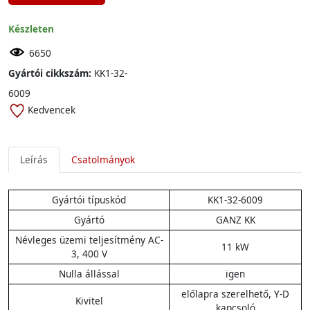
Készleten
6650
Gyártói cikkszám:
KK1-32-
6009
Kedvencek
Leírás
Csatolmányok
Gyártói típuskód
KK1-32-6009
Gyártó
GANZ KK
Névleges üzemi teljesítmény AC-
11 kW
3, 400 V
Nulla állással
igen
előlapra szerelhető, Y-D
Kivitel
kapcsoló