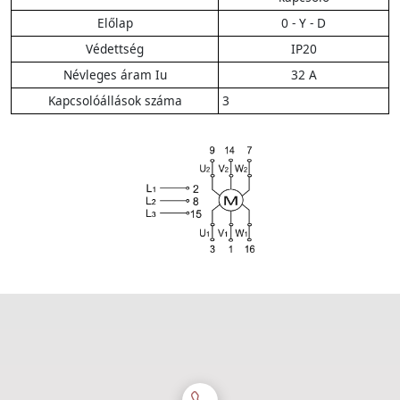
Előlap
0 - Y - D
Védettség
IP20
Névleges áram Iu
32 A
Kapcsolóállások száma
3