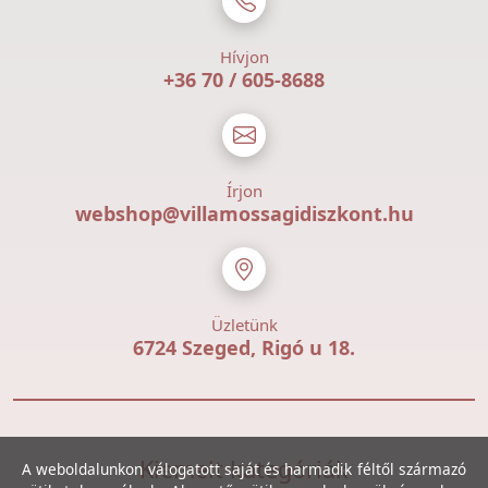
Hívjon
+36 70 / 605-8688
Írjon
webshop@villamossagidiszkont.hu
Üzletünk
6724 Szeged, Rigó u 18.
Kiemelt kategóriák
A weboldalunkon válogatott saját és harmadik féltől származó