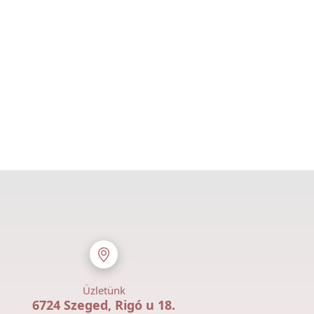
Üzletünk
6724 Szeged, Rigó u 18.