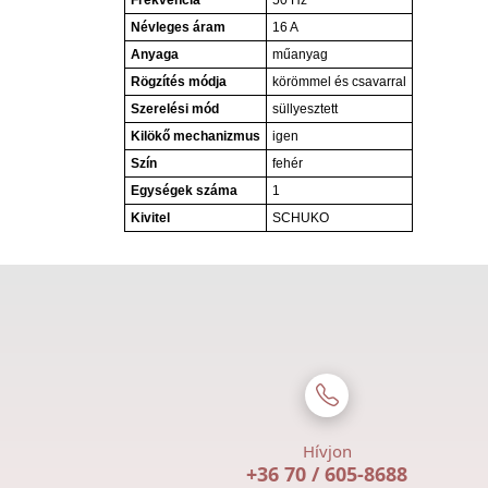
Frekvencia
50 Hz
Névleges áram
16 A
Anyaga
műanyag
Rögzítés módja
körömmel és csavarral
Szerelési mód
süllyesztett
Kilökő mechanizmus
igen
Szín
fehér
Egységek száma
1
Kivitel
SCHUKO
Hívjon
+36 70 / 605-8688