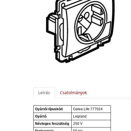
Leírás
Csatolmányok
Gyártói típuskód
Galea Life 777024
Gyártó
Legrand
Névleges feszültség
250 V