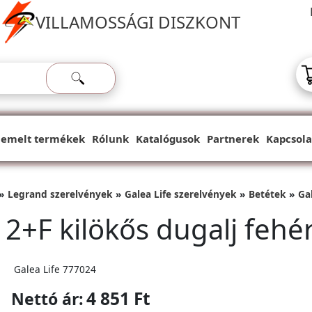
VILLAMOSSÁGI DISZKONT
iemelt termékek
Rólunk
Katalógusok
Partnerek
Kapcsola
Legrand szerelvények
Galea Life szerelvények
Betétek
Ga
 2+F kilökős dugalj fehé
Galea Life 777024
4 851 Ft
Nettó ár: