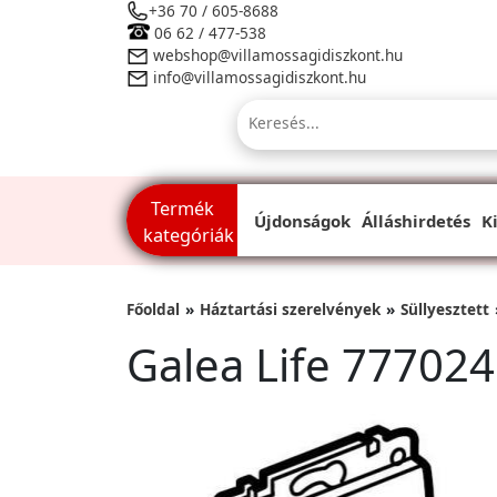
+36 70 / 605-8688
06 62 / 477-538
webshop@villamossagidiszkont.hu
info@villamossagidiszkont.hu
Termék
Újdonságok
Álláshirdetés
K
kategóriák
Főoldal
Háztartási szerelvények
Süllyesztett
Galea Life 777024