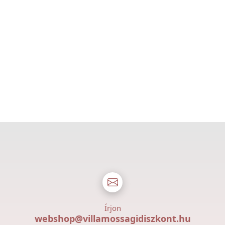
Írjon
webshop@villamossagidiszkont.hu