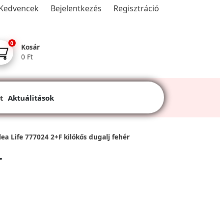
Kedvencek
Bejelentkezés
Regisztráció
0
Kosár
0 Ft
t
Aktuálitások
lea Life 777024 2+F kilökős dugalj fehér
r