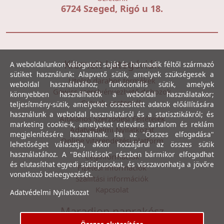
6724 Szeged, Rigó u 18.
Kiemelt kategóriák
A weboldalunkon válogatott saját és harmadik féltől származó
sütiket használunk: Alapvető sütik, amelyek szükségesek a
Utolsó darabos termékek
weboldal használatához; funkcionális sütik, amelyek
Gewiss szerelvényezhető dobozok
könnyebben használhatók a weboldal használatakor;
Csövek, csatornák
teljesítmény-sütik, amelyeket összesített adatok előállítására
használunk a weboldal használatáról és a statisztikákról; és
Általános Szerződési Feltételek
marketing cookie-k, amelyeket releváns tartalom és reklám
Adatvédelmi Nyilatkozat
megjelenítésére használnak. Ha az "Összes elfogadása"
Online vitarendezési platform
lehetőséget választja, akkor hozzájárul az összes sütik
használatához. A "Beállítások" részben bármikor elfogadhat
Céginformációk
és elutasíthat egyedi sütitípusokat, és visszavonhatja a jövőre
Fizetési információk
vonatkozó beleegyezését.
Szállítási információk
Kapcsolat
Adatvédelmi Nyilatkozat
Maradjon naprakész