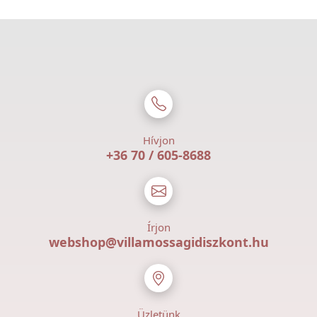
Hívjon
+36 70 / 605-8688
Írjon
webshop@villamossagidiszkont.hu
Üzletünk