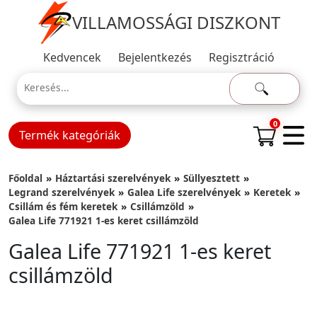
VILLAMOSSÁGI DISZKONT
Kedvencek
Bejelentkezés
Regisztráció
0
Termék kategóriák
Főoldal
Háztartási szerelvények
Süllyesztett
Legrand szerelvények
Galea Life szerelvények
Keretek
Csillám és fém keretek
Csillámzöld
Galea Life 771921 1-es keret csillámzöld
Galea Life 771921 1-es keret
csillámzöld