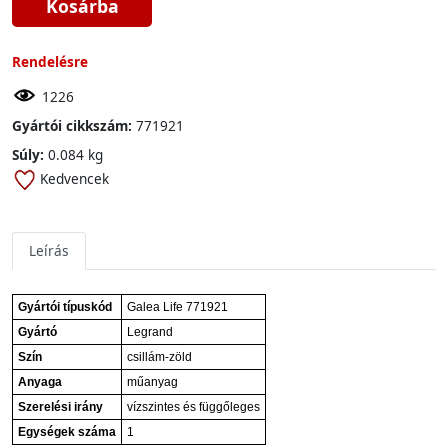
Kosárba
Rendelésre
1226
Gyártói cikkszám:
771921
Súly:
0.084 kg
Kedvencek
Leírás
Gyártói típuskód
Galea Life 771921
Gyártó
Legrand
Szín
csillám-zöld
Anyaga
műanyag
Szerelési irány
vízszintes és függőleges
Egységek száma
1