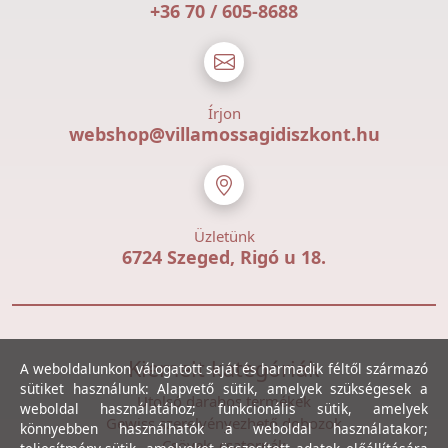
+36 70 / 605-8688
Írjon
webshop@villamossagidiszkont.hu
Üzletünk
6724 Szeged, Rigó u 18.
Kiemelt kategóriák
A weboldalunkon válogatott saját és harmadik féltől származó
sütiket használunk: Alapvető sütik, amelyek szükségesek a
Utolsó darabos termékek
weboldal használatához; funkcionális sütik, amelyek
Gewiss szerelvényezhető dobozok
könnyebben használhatók a weboldal használatakor;
Csövek, csatornák