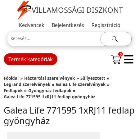
VILLAMOSSÁGI DISZKONT
Kedvencek
Bejelentkezés
Regisztráció
0
Termék kategóriák
Főoldal
Háztartási szerelvények
Süllyesztett
Legrand szerelvények
Galea Life szerelvények
Fedlapok
Gyöngyház fedlapok
Galea Life 771595 1xRJ11 fedlap gyöngyház
Galea Life 771595 1xRJ11 fedlap
gyöngyház