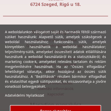
6724 Szeged, Rigó u 18.
Kiemelt kategóriák
A weboldalunkon válogatott saját és harmadik féltől származó
sütiket használunk: Alapvető sütik, amelyek szükségesek a
Utolsó darabos termékek
weboldal használatához; funkcionális sütik, amelyek
Gewiss szerelvényezhető dobozok
könnyebben használhatók a weboldal használatakor;
Csövek, csatornák
teljesítmény-sütik, amelyeket összesített adatok előállítására
használunk a weboldal használatáról és a statisztikákról; és
Általános Szerződési Feltételek
marketing cookie-k, amelyeket releváns tartalom és reklám
Adatvédelmi Nyilatkozat
megjelenítésére használnak. Ha az "Összes elfogadása"
Online vitarendezési platform
lehetőséget választja, akkor hozzájárul az összes sütik
használatához. A "Beállítások" részben bármikor elfogadhat
Céginformációk
és elutasíthat egyedi sütitípusokat, és visszavonhatja a jövőre
Fizetési információk
vonatkozó beleegyezését.
Szállítási információk
Kapcsolat
Adatvédelmi Nyilatkozat
Maradjon naprakész