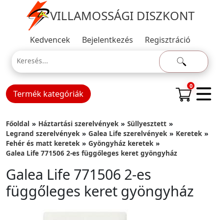
VILLAMOSSÁGI DISZKONT
Kedvencek
Bejelentkezés
Regisztráció
0
Termék kategóriák
Főoldal
Háztartási szerelvények
Süllyesztett
Legrand szerelvények
Galea Life szerelvények
Keretek
Fehér és matt keretek
Gyöngyház keretek
Galea Life 771506 2-es függőleges keret gyöngyház
Galea Life 771506 2-es
függőleges keret gyöngyház