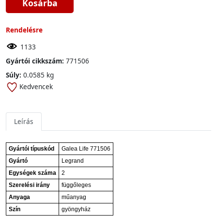
Kosárba
Rendelésre
1133
Gyártói cikkszám:
771506
Súly:
0.0585 kg
Kedvencek
Leírás
Gyártói típuskód
Galea Life 771506
Gyártó
Legrand
Egységek száma
2
Szerelési irány
függőleges
Anyaga
műanyag
Szín
gyöngyház