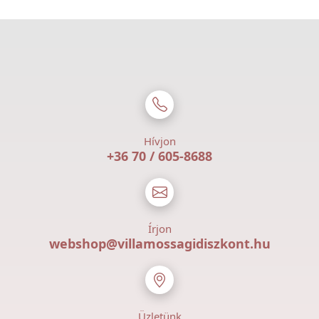
Hívjon
+36 70 / 605-8688
Írjon
webshop@villamossagidiszkont.hu
Üzletünk