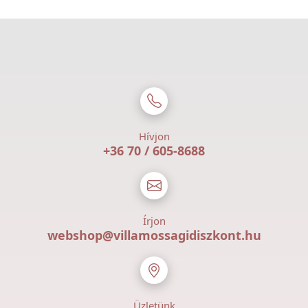
Hívjon
+36 70 / 605-8688
Írjon
webshop@villamossagidiszkont.hu
Üzletünk