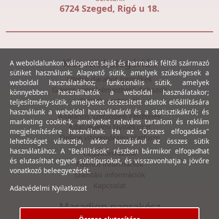
6724 Szeged, Rigó u 18.
Kiemelt kategóriák
A weboldalunkon válogatott saját és harmadik féltől származó
sütiket használunk: Alapvető sütik, amelyek szükségesek a
Utolsó darabos termékek
weboldal használatához; funkcionális sütik, amelyek
Gewiss szerelvényezhető dobozok
könnyebben használhatók a weboldal használatakor;
Csövek, csatornák
teljesítmény-sütik, amelyeket összesített adatok előállítására
használunk a weboldal használatáról és a statisztikákról; és
Általános Szerződési Feltételek
marketing cookie-k, amelyeket releváns tartalom és reklám
Adatvédelmi Nyilatkozat
megjelenítésére használnak. Ha az "Összes elfogadása"
Online vitarendezési platform
lehetőséget választja, akkor hozzájárul az összes sütik
használatához. A "Beállítások" részben bármikor elfogadhat
Céginformációk
és elutasíthat egyedi sütitípusokat, és visszavonhatja a jövőre
Fizetési információk
vonatkozó beleegyezését.
Szállítási információk
Kapcsolat
Adatvédelmi Nyilatkozat
Maradjon naprakész