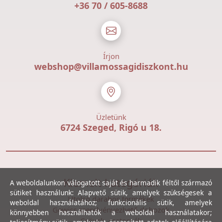
+36 70 / 605-8688
Írjon
webshop@villamossagidiszkont.hu
Üzletünk
6724 Szeged, Rigó u 18.
Kiemelt kategóriák
A weboldalunkon válogatott saját és harmadik féltől származó
sütiket használunk: Alapvető sütik, amelyek szükségesek a
Utolsó darabos termékek
weboldal használatához; funkcionális sütik, amelyek
Gewiss szerelvényezhető dobozok
könnyebben használhatók a weboldal használatakor;
Csövek, csatornák