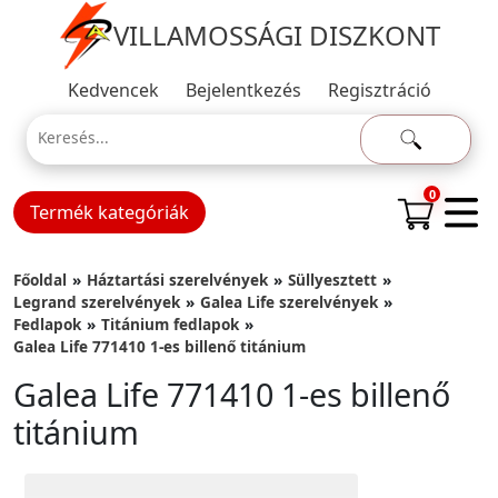
VILLAMOSSÁGI DISZKONT
Kedvencek
Bejelentkezés
Regisztráció
0
Termék kategóriák
Főoldal
Háztartási szerelvények
Süllyesztett
Legrand szerelvények
Galea Life szerelvények
Fedlapok
Titánium fedlapok
Galea Life 771410 1-es billenő titánium
Galea Life 771410 1-es billenő
titánium