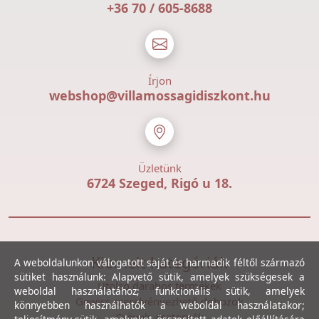
+36 70 / 605-8688
Írjon
webshop@villamossagidiszkont.hu
Üzletünk
6724 Szeged, Rigó u 18.
Kiemelt kategóriák
A weboldalunkon válogatott saját és harmadik féltől származó
sütiket használunk: Alapvető sütik, amelyek szükségesek a
Utolsó darabos termékek
weboldal használatához; funkcionális sütik, amelyek
Gewiss szerelvényezhető dobozok
könnyebben használhatók a weboldal használatakor;
Csövek, csatornák