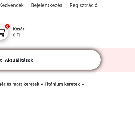
Kedvencek
Bejelentkezés
Regisztráció
0
Kosár
0 Ft
t
Aktuálitások
hér és matt keretek
Titánium keretek