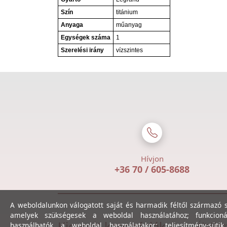
Szín
titánium
Anyaga
műanyag
Egységek száma
1
Szerelési irány
vízszintes
Hívjon
+36 70 / 605-8688
A weboldalunkon válogatott saját és harmadik féltől származó sü
amelyek szükségesek a weboldal használatához; funkcioná
Kiemelt kategóriák
Általáno
használhatók a weboldal használatakor; teljesítmény-sütik