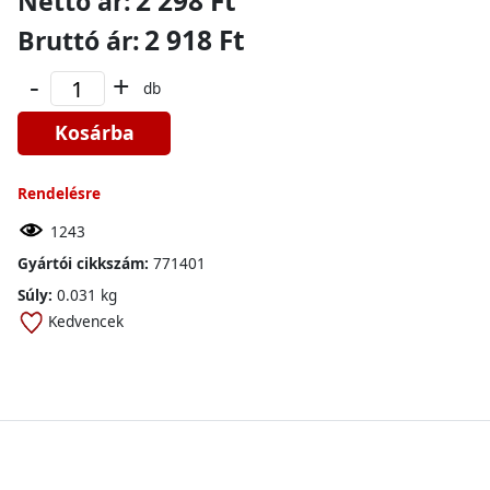
2 298 Ft
Nettó ár:
2 918 Ft
Bruttó ár:
-
+
db
Kosárba
Rendelésre
1243
Gyártói cikkszám:
771401
Súly:
0.031 kg
Kedvencek