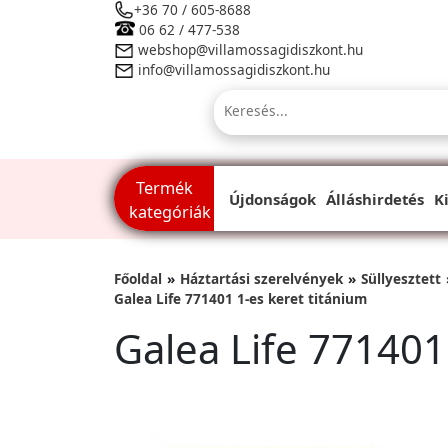
+36 70 / 605-8688
06 62 / 477-538
webshop@villamossagidiszkont.hu
info@villamossagidiszkont.hu
Termék
Újdonságok
Álláshirdetés
K
kategóriák
Főoldal
Háztartási szerelvények
Süllyesztett
Galea Life 771401 1-es keret titánium
Galea Life 771401