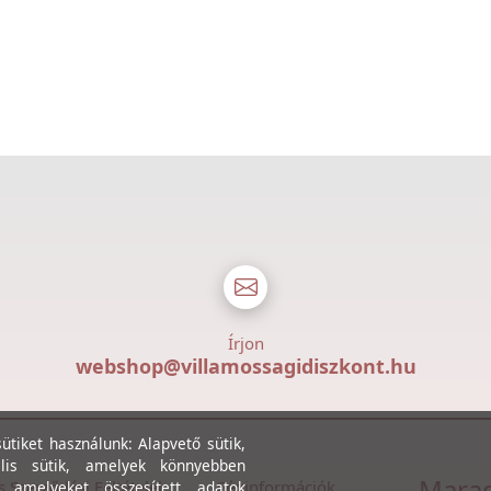
Írjon
webshop@villamossagidiszkont.hu
tiket használunk: Alapvető sütik,
lis sütik, amelyek könnyebben
Marad
s Szerződési Feltételek
Céginformációk
, amelyeket összesített adatok