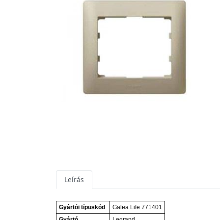
Leírás
Gyártói típuskód
Galea Life 771401
Gyártó
Legrand