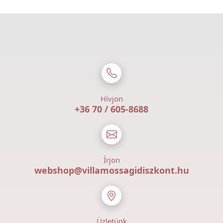
Hívjon
+36 70 / 605-8688
Írjon
webshop@villamossagidiszkont.hu
Üzletünk