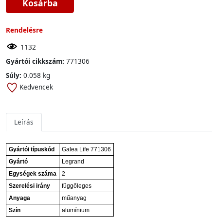
Kosárba
Rendelésre
1132
Gyártói cikkszám:
771306
Súly:
0.058 kg
Kedvencek
Leírás
Gyártói típuskód
Galea Life 771306
Gyártó
Legrand
Egységek száma
2
Szerelési irány
függőleges
Anyaga
műanyag
Szín
alumínium