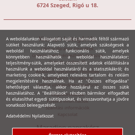
6724 Szeged, Rigó u 18.
Kiemelt kategóriák
A weboldalunkon válogatott saját és harmadik féltől származó
sütiket használunk: Alapvető sütik, amelyek szükségesek a
Utolsó darabos termékek
weboldal használatához; funkcionális sütik, amelyek
Gewiss szerelvényezhető dobozok
könnyebben használhatók a weboldal használatakor;
Csövek, csatornák
teljesítmény-sütik, amelyeket összesített adatok előállítására
használunk a weboldal használatáról és a statisztikákról; és
Általános Szerződési Feltételek
marketing cookie-k, amelyeket releváns tartalom és reklám
Adatvédelmi Nyilatkozat
megjelenítésére használnak. Ha az "Összes elfogadása"
Online vitarendezési platform
lehetőséget választja, akkor hozzájárul az összes sütik
használatához. A "Beállítások" részben bármikor elfogadhat
Céginformációk
és elutasíthat egyedi sütitípusokat, és visszavonhatja a jövőre
Fizetési információk
vonatkozó beleegyezését.
Szállítási információk
Kapcsolat
Adatvédelmi Nyilatkozat
Maradjon naprakész