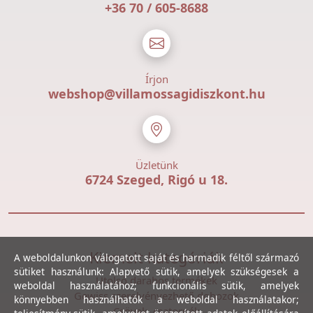
+36 70 / 605-8688
Írjon
webshop@villamossagidiszkont.hu
Üzletünk
6724 Szeged, Rigó u 18.
Kiemelt kategóriák
A weboldalunkon válogatott saját és harmadik féltől származó
sütiket használunk: Alapvető sütik, amelyek szükségesek a
Utolsó darabos termékek
weboldal használatához; funkcionális sütik, amelyek
Gewiss szerelvényezhető dobozok
könnyebben használhatók a weboldal használatakor;
Csövek, csatornák