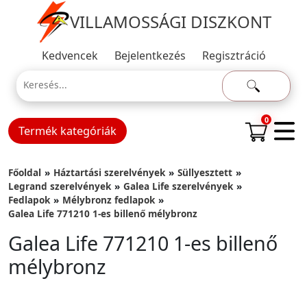
VILLAMOSSÁGI DISZKONT
Kedvencek
Bejelentkezés
Regisztráció
0
Termék kategóriák
Főoldal
Háztartási szerelvények
Süllyesztett
Legrand szerelvények
Galea Life szerelvények
Fedlapok
Mélybronz fedlapok
Galea Life 771210 1-es billenő mélybronz
Galea Life 771210 1-es billenő
mélybronz