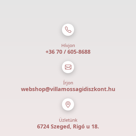
Hívjon
+36 70 / 605-8688
Írjon
webshop@villamossagidiszkont.hu
Üzletünk
6724 Szeged, Rigó u 18.