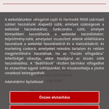
Kiemelt kategóriák
A weboldalunkon válogatott saját és harmadik féltől származó
sütiket használunk: Alapvető sütik, amelyek szükségesek a
Utolsó darabos termékek
weboldal használatához; funkcionális sütik, amelyek
Gewiss szerelvényezhető dobozok
könnyebben használhatók a weboldal használatakor;
Csövek, csatornák
teljesítmény-sütik, amelyeket összesített adatok előállítására
használunk a weboldal használatáról és a statisztikákról; és
Általános Szerződési Feltételek
marketing cookie-k, amelyeket releváns tartalom és reklám
Adatvédelmi Nyilatkozat
megjelenítésére használnak. Ha az "Összes elfogadása"
Online vitarendezési platform
lehetőséget választja, akkor hozzájárul az összes sütik
használatához. A "Beállítások" részben bármikor elfogadhat
Céginformációk
és elutasíthat egyedi sütitípusokat, és visszavonhatja a jövőre
Fizetési információk
vonatkozó beleegyezését.
Szállítási információk
Kapcsolat
Adatvédelmi Nyilatkozat
Maradjon naprakész
Összes elutasítása
Íratkozzon fel hírlevelünkre, hogy első kézből
értesülhessen legfrissebb akcióinkról