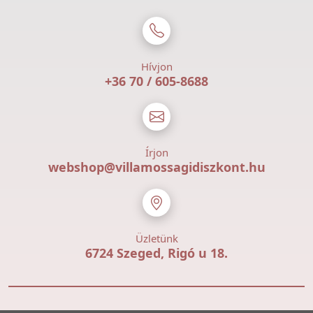
Hívjon
+36 70 / 605-8688
Írjon
webshop@villamossagidiszkont.hu
Üzletünk
6724 Szeged, Rigó u 18.