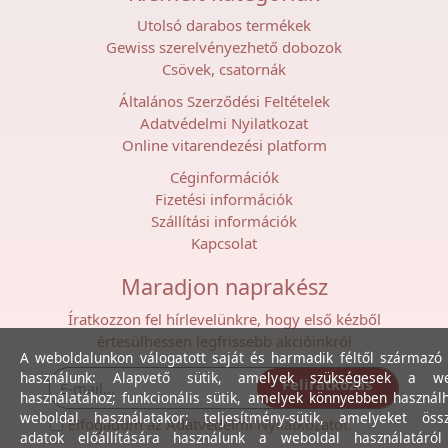
Utolsó darabos termékek
Gewiss szerelvényezhető dobozok
Csövek, csatornák
Általános Szerződési Feltételek
Adatvédelmi Nyilatkozat
Online vitarendezési platform
Céginformációk
Fizetési információk
Szállítási információk
Kapcsolat
Maradjon naprakész
Íratkozzon fel hírlevelünkre, hogy első kézből
értesülhessen legfrissebb akcióinkról
A weboldalunkon válogatott saját és harmadik féltől származó 
használunk: Alapvető sütik, amelyek szükségesek a we
Feliratkozás
használatához; funkcionális sütik, amelyek könnyebben használ
weboldal használatakor; teljesítmény-sütik, amelyeket össz
Elfogadom az
Adatvédelmi Nyilatkozat
ot.
adatok előállítására használunk a weboldal használatáró