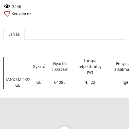
3246
Kedvencek
Leírás
Lámpa
Gyártói
Fénycs
Gyártó
teljesítmény
cikkszám
alkalma
(W)
TANDEM 4-22
GE
64085
4...22
ige
GE