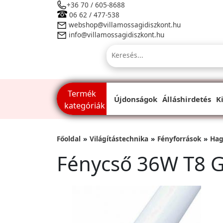
+36 70 / 605-8688
06 62 / 477-538
webshop@villamossagidiszkont.hu
info@villamossagidiszkont.hu
Termék
Újdonságok
Álláshirdetés
K
kategóriák
Főoldal
Világítástechnika
Fényforrások
Hag
Fénycső 36W T8 G