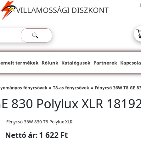
VILLAMOSSÁGI DISZKONT
iemelt termékek
Rólunk
Katalógusok
Partnerek
Kapcsola
yományos fénycsövek
T8-as fénycsövek
Fénycső 36W T8 GE 83
E 830 Polylux XLR 1819
Fénycső 36W 830 T8 Polylux XLR
1 622 Ft
Nettó ár: