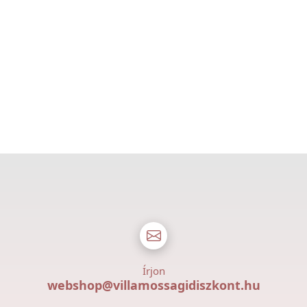
Írjon
webshop@villamossagidiszkont.hu