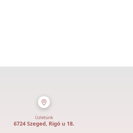
Üzletünk
6724 Szeged, Rigó u 18.