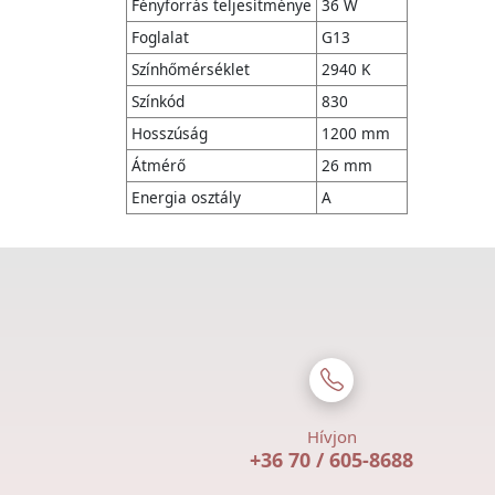
Fényforrás teljesítménye
36 W
Foglalat
G13
Színhőmérséklet
2940 K
Színkód
830
Hosszúság
1200 mm
Átmérő
26 mm
Energia osztály
A
Hívjon
+36 70 / 605-8688