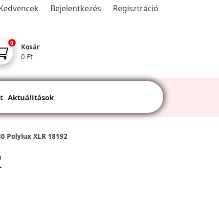
Kedvencek
Bejelentkezés
Regisztráció
0
Kosár
0 Ft
t
Aktuálitások
0 Polylux XLR 18192
2