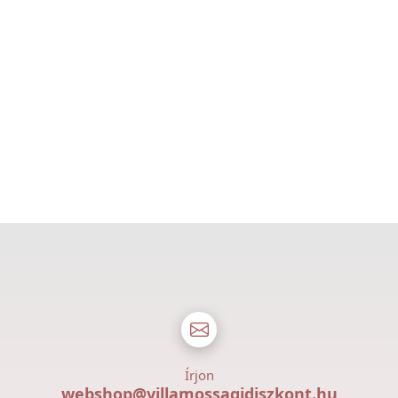
Írjon
webshop@villamossagidiszkont.hu