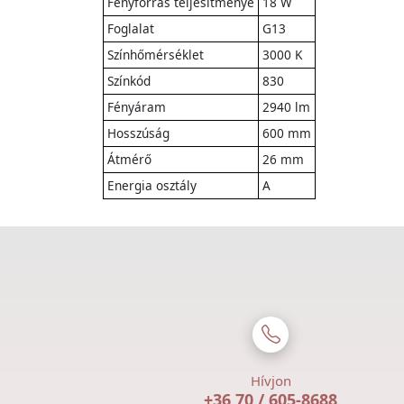
Fényforrás teljesítménye
18 W
Foglalat
G13
Színhőmérséklet
3000 K
Színkód
830
Fényáram
2940 lm
Hosszúság
600 mm
Átmérő
26 mm
Energia osztály
A
Hívjon
+36 70 / 605-8688