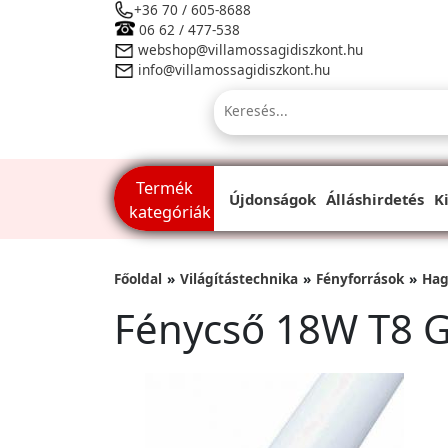
+36 70 / 605-8688
06 62 / 477-538
webshop@villamossagidiszkont.hu
info@villamossagidiszkont.hu
Termék
Újdonságok
Álláshirdetés
K
kategóriák
Főoldal
Világítástechnika
Fényforrások
Hag
Fénycső 18W T8 G