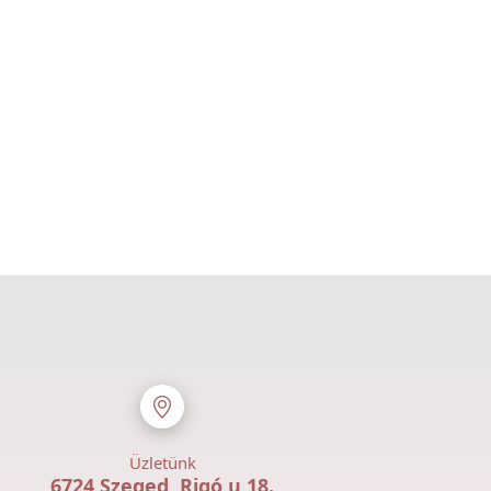
Üzletünk
6724 Szeged, Rigó u 18.