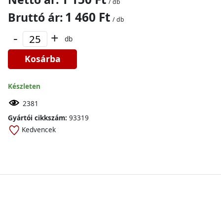
/ db
1 460 Ft
Bruttó ár:
/ db
-
+
db
Kosárba
Készleten
2381
Gyártói cikkszám:
93319
Kedvencek