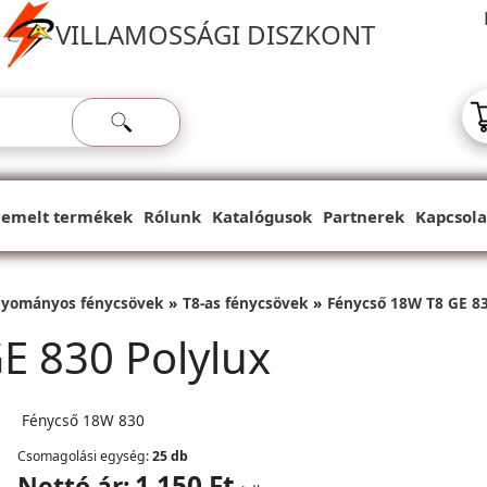
VILLAMOSSÁGI DISZKONT
iemelt termékek
Rólunk
Katalógusok
Partnerek
Kapcsola
yományos fénycsövek
T8-as fénycsövek
Fénycső 18W T8 GE 83
E 830 Polylux
Fénycső 18W 830
Csomagolási egység:
25 db
1 150 Ft
Nettó ár: