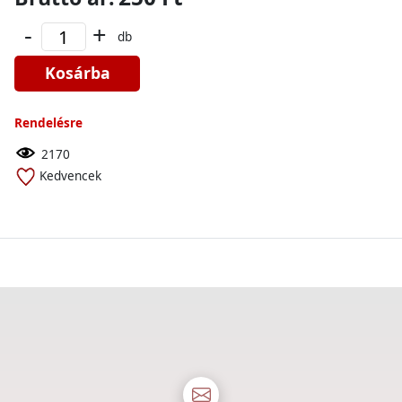
-
+
db
Kosárba
Rendelésre
2170
Kedvencek