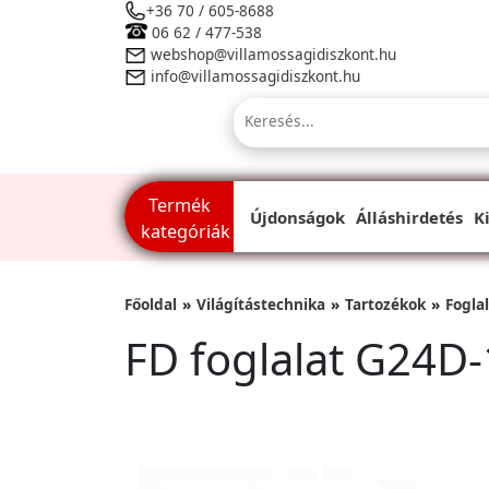
+36 70 / 605-8688
06 62 / 477-538
webshop@villamossagidiszkont.hu
info@villamossagidiszkont.hu
Termék
Újdonságok
Álláshirdetés
K
kategóriák
Főoldal
Világítástechnika
Tartozékok
Fogla
FD foglalat G24D