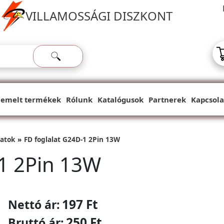
VILLAMOSSÁGI DISZKONT
iemelt termékek
Rólunk
Katalógusok
Partnerek
Kapcsola
latok
FD foglalat G24D-1 2Pin 13W
-1 2Pin 13W
197 Ft
Nettó ár:
250 Ft
Bruttó ár: