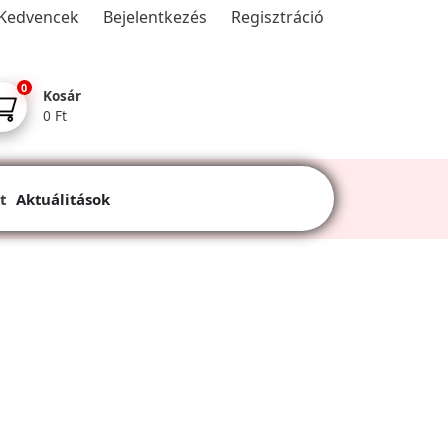
Kedvencek
Bejelentkezés
Regisztráció
0
Kosár
0 Ft
t
Aktuálitások