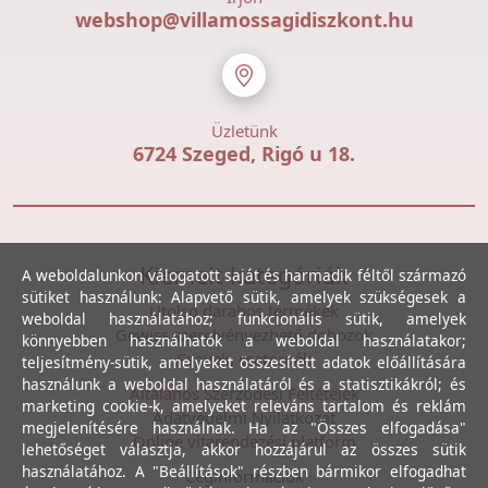
webshop@villamossagidiszkont.hu
Üzletünk
6724 Szeged, Rigó u 18.
Kiemelt kategóriák
A weboldalunkon válogatott saját és harmadik féltől származó
sütiket használunk: Alapvető sütik, amelyek szükségesek a
Utolsó darabos termékek
weboldal használatához; funkcionális sütik, amelyek
Gewiss szerelvényezhető dobozok
könnyebben használhatók a weboldal használatakor;
Csövek, csatornák
teljesítmény-sütik, amelyeket összesített adatok előállítására
használunk a weboldal használatáról és a statisztikákról; és
Általános Szerződési Feltételek
marketing cookie-k, amelyeket releváns tartalom és reklám
Adatvédelmi Nyilatkozat
megjelenítésére használnak. Ha az "Összes elfogadása"
Online vitarendezési platform
lehetőséget választja, akkor hozzájárul az összes sütik
használatához. A "Beállítások" részben bármikor elfogadhat
Céginformációk