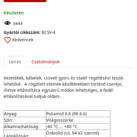
Készleten
3444
Gyártói cikkszám:
BCSV-4
Kedvencek
Leírás
Csatolmányok
Vezetékek, kábelek, csövek gyors és stabil rögzítésést teszik
lehetővé. A rögzített elemek későbbiekben történő cseréje,
illetve eltávolítása egyszerű módon lehetséges, a fedél
eltávolításával tudjuk oldani.
Anyag:
Poliamid 6.6 (PA 6.6)
Szín:
Világosszürke
Alkalmazhatóság:
-40 °C ... +80 °C
Önkioltó (UL 94 V2 szerint)
Lángállóság: