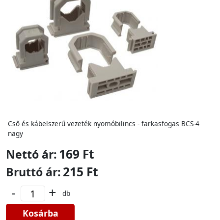
Cső és kábelszerű vezeték nyomóbilincs - farkasfogas BCS-4
nagy
169 Ft
Nettó ár:
215 Ft
Bruttó ár:
-
+
db
Kosárba