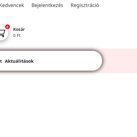
Kedvencek
Bejelentkezés
Regisztráció
0
Kosár
0 Ft
t
Aktuálitások