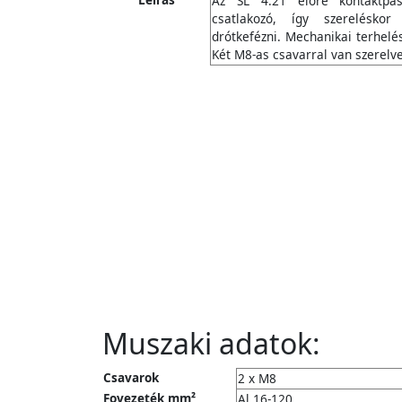
Az SL 4.21 elore kontaktpasz
csatlakozó, így szerelésko
drótkefézni. Mechanikai terhelés
Két M8-as csavarral van szerelve
Muszaki adatok:
Csavarok
2 x M8
Fovezeték mm²
Al 16-120