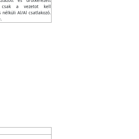
tázott és drótkefézett
r csak a vezetot kell
 nélküli Al/Al csatlakozó.
.