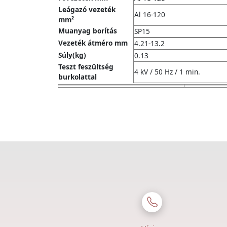
Leágazó vezeték
Al 16-120
mm²
Muanyag borítás
SP15
Vezeték átméro mm
4.21-13.2
Súly(kg)
0.13
Teszt feszültség
4 kV / 50 Hz / 1 min.
burkolattal