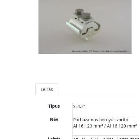
Leírás
Típus
SL4.21
Név
Párhuzamos hornyú szorító
Al 16-120 mm² / Al 16-120 mm²
Leírás