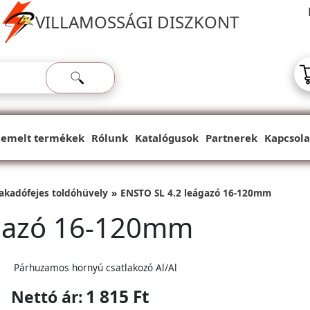
VILLAMOSSÁGI DISZKONT
iemelt termékek
Rólunk
Katalógusok
Partnerek
Kapcsola
zakadófejes toldóhüvely
ENSTO SL 4.2 leágazó 16-120mm
ágazó 16-120mm
Párhuzamos hornyú csatlakozó Al/Al
1 815 Ft
Nettó ár: