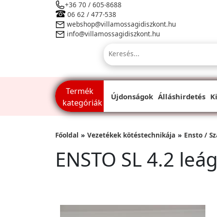
+36 70 / 605-8688
06 62 / 477-538
webshop@villamossagidiszkont.hu
info@villamossagidiszkont.hu
Termék
Újdonságok
Álláshirdetés
K
kategóriák
Főoldal
Vezetékek kötéstechnikája
Ensto / S
ENSTO SL 4.2 le