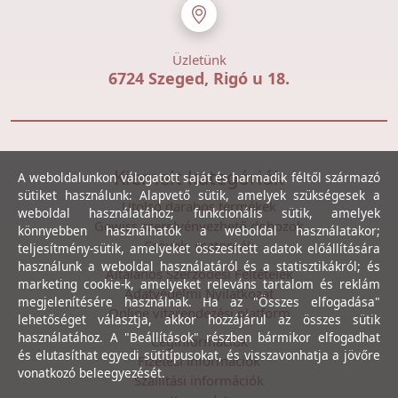
Üzletünk
6724 Szeged, Rigó u 18.
Kiemelt kategóriák
A weboldalunkon válogatott saját és harmadik féltől származó
sütiket használunk: Alapvető sütik, amelyek szükségesek a
Utolsó darabos termékek
weboldal használatához; funkcionális sütik, amelyek
Gewiss szerelvényezhető dobozok
könnyebben használhatók a weboldal használatakor;
Csövek, csatornák
teljesítmény-sütik, amelyeket összesített adatok előállítására
használunk a weboldal használatáról és a statisztikákról; és
Általános Szerződési Feltételek
marketing cookie-k, amelyeket releváns tartalom és reklám
Adatvédelmi Nyilatkozat
megjelenítésére használnak. Ha az "Összes elfogadása"
Online vitarendezési platform
lehetőséget választja, akkor hozzájárul az összes sütik
használatához. A "Beállítások" részben bármikor elfogadhat
Céginformációk
és elutasíthat egyedi sütitípusokat, és visszavonhatja a jövőre
Fizetési információk
vonatkozó beleegyezését.
Szállítási információk