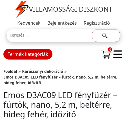
VILLAMOSSÁGI DISZKONT
Kedvencek
Bejelentkezés
Regisztráció
0
Termék kategóriák
Főoldal
Karácsonyi dekoráció
Emos D3AC09 LED fényfüzér – fürtök, nano, 5,2 m, beltérre,
hideg fehér, időzítő
Emos D3AC09 LED fényfüzér –
fürtök, nano, 5,2 m, beltérre,
hideg fehér, időzítő