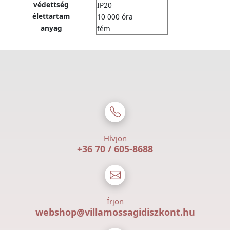
védettség
IP20
élettartam
10 000 óra
anyag
fém
Hívjon
+36 70 / 605-8688
Írjon
webshop@villamossagidiszkont.hu