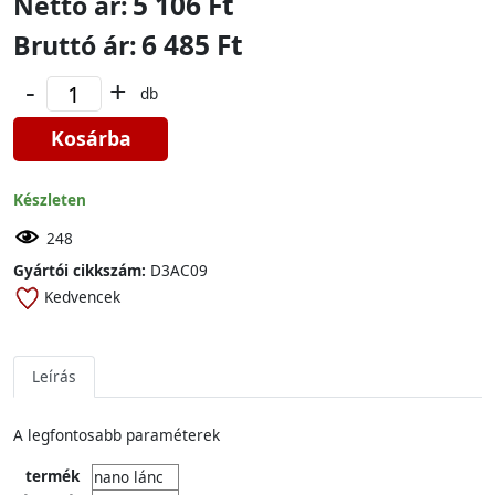
5 106 Ft
Nettó ár:
6 485 Ft
Bruttó ár:
-
+
db
Kosárba
Készleten
248
Gyártói cikkszám:
D3AC09
Kedvencek
Leírás
A legfontosabb paraméterek
termék
nano lánc