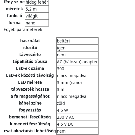
fény színe
hideg fehér
méretek
5,2 m
funkció
világít
forma
nano
Egyéb paraméterek
használat
beltéri
időzítő
igen
távvezérlő
nem
tápellátás típusa
AC (hálózati) adapter
LED-ek száma
300
LED-ek közötti távolság
nincs megadva
LED mérete
3 mm (nano)
tápvezeték hossza
3 m
a fa magasságához
nincs megadva
kábel színe
zöld
fogyasztás
4,5 W
bemeneti feszültség
230 V AC
kimeneti feszültség
4,5 V DC
csatlakoztatási lehetőség
nem