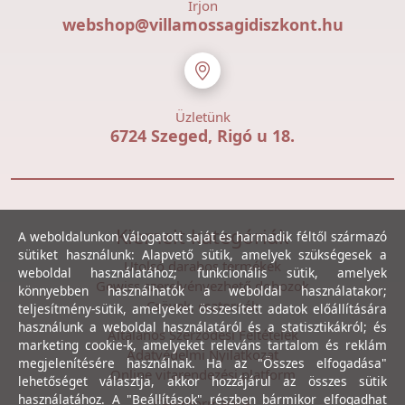
Írjon
webshop@villamossagidiszkont.hu
Üzletünk
6724 Szeged, Rigó u 18.
Kiemelt kategóriák
A weboldalunkon válogatott saját és harmadik féltől származó
sütiket használunk: Alapvető sütik, amelyek szükségesek a
Utolsó darabos termékek
weboldal használatához; funkcionális sütik, amelyek
Gewiss szerelvényezhető dobozok
könnyebben használhatók a weboldal használatakor;
Csövek, csatornák
teljesítmény-sütik, amelyeket összesített adatok előállítására
használunk a weboldal használatáról és a statisztikákról; és
Általános Szerződési Feltételek
marketing cookie-k, amelyeket releváns tartalom és reklám
Adatvédelmi Nyilatkozat
megjelenítésére használnak. Ha az "Összes elfogadása"
Online vitarendezési platform
lehetőséget választja, akkor hozzájárul az összes sütik
használatához. A "Beállítások" részben bármikor elfogadhat
Céginformációk