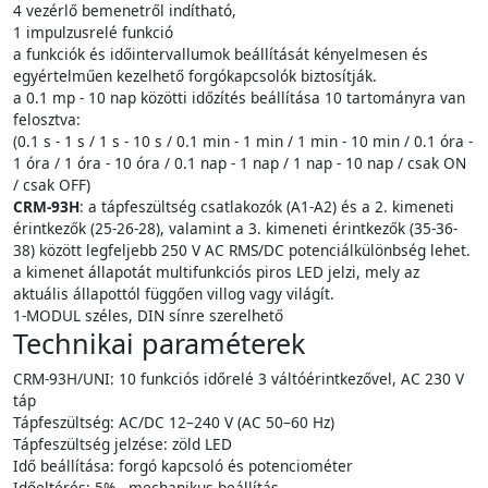
4 vezérlő bemenetről indítható,
1 impulzusrelé funkció
a funkciók és időintervallumok beállítását kényelmesen és
egyértelműen kezelhető forgókapcsolók biztosítják.
a 0.1 mp - 10 nap közötti időzítés beállítása 10 tartományra van
felosztva:
(0.1 s - 1 s / 1 s - 10 s / 0.1 min - 1 min / 1 min - 10 min / 0.1 óra -
1 óra / 1 óra - 10 óra / 0.1 nap - 1 nap / 1 nap - 10 nap / csak ON
/ csak OFF)
CRM-93H
: a tápfeszültség csatlakozók (A1-A2) és a 2. kimeneti
érintkezők (25-26-28), valamint a 3. kimeneti érintkezők (35-36-
38) között legfeljebb 250 V AC RMS/DC potenciálkülönbség lehet.
a kimenet állapotát multifunkciós piros LED jelzi, mely az
aktuális állapottól függően villog vagy világít.
1-MODUL széles, DIN sínre szerelhető
Technikai paraméterek
CRM-93H/UNI: 10 funkciós időrelé 3 váltóérintkezővel, AC 230 V
táp
Tápfeszültség: AC/DC 12–240 V (AC 50–60 Hz)
Tápfeszültség jelzése: zöld LED
Idő beállítása: forgó kapcsoló és potenciométer
Időeltérés: 5% - mechanikus beállítás