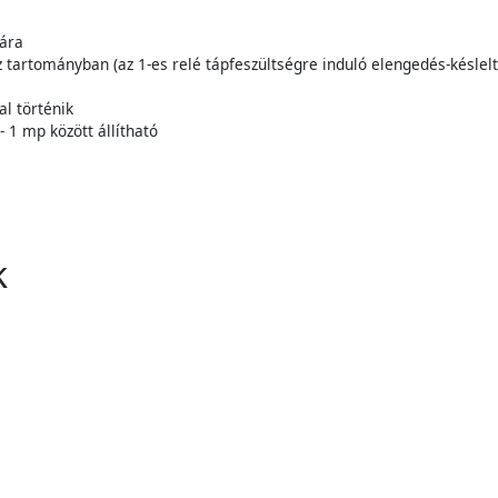
sára
 tíz tartományban (az 1-es relé tápfeszültségre induló elengedés-késlel
l történik
- 1 mp között állítható
k