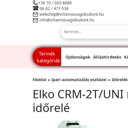
+36 70 / 605-8688
06 62 / 477-538
webshop@villamossagidiszkont.hu
info@villamossagidiszkont.hu
Termék
Újdonságok
Álláshirdetés
K
kategóriák
Főoldal
Ipari automatizálás eszközei
Időrelék
Elko CRM-2T/UNI m
időrelé