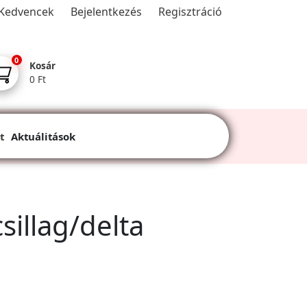
Kedvencek
Bejelentkezés
Regisztráció
0
Kosár
0 Ft
t
Aktuálitások
illag/delta