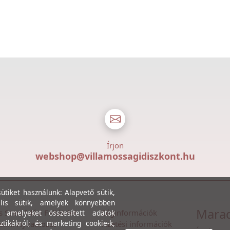
Írjon
webshop@villamossagidiszkont.hu
tiket használunk: Alapvető sütik,
lis sütik, amelyek könnyebben
Marad
s Szerződési Feltételek
Céginformációk
, amelyeket összesített adatok
ztikákról; és marketing cookie-k,
lmi Nyilatkozat
Fizetési információk