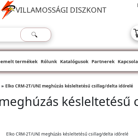
VILLAMOSSÁGI DISZKONT
iemelt termékek
Rólunk
Katalógusok
Partnerek
Kapcsola
Elko CRM-2T/UNI meghúzás késleltetésű csillag/delta időrelé
eghúzás késleltetésű cs
Elko CRM-2T/UNI meghúzás késleltetésű csillag/delta időrelé