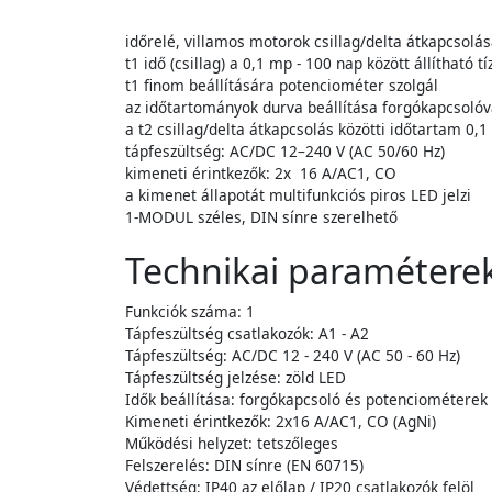
időrelé, villamos motorok csillag/delta átkapcsolá
t1 idő (csillag) a 0,1 mp - 100 nap között állítható
t1 finom beállítására potenciométer szolgál
az időtartományok durva beállítása forgókapcsolóva
a t2 csillag/delta átkapcsolás közötti időtartam 0,1 
tápfeszültség: AC/DC 12–240 V (AC 50/60 Hz)
kimeneti érintkezők: 2x 16 A/AC1, CO
a kimenet állapotát multifunkciós piros LED jelzi
1-MODUL széles, DIN sínre szerelhető
Technikai paramétere
Funkciók száma: 1
Tápfeszültség csatlakozók: A1 - A2
Tápfeszültség: AC/DC 12 - 240 V (AC 50 - 60 Hz)
Tápfeszültség jelzése: zöld LED
Idők beállítása: forgókapcsoló és potenciométerek
Kimeneti érintkezők: 2x16 A/AC1, CO (AgNi)
Működési helyzet: tetszőleges
Felszerelés: DIN sínre (EN 60715)
Védettség: IP40 az előlap / IP20 csatlakozók felöl