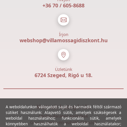
+36 70 / 605-8688
Írjon
webshop@villamossagidiszkont.hu
Üzletünk
6724 Szeged, Rigó u 18.
Kiemelt kategóriák
A weboldalunkon válogatott saját és harmadik féltől származó
sütiket használunk: Alapvető sütik, amelyek szükségesek a
Utolsó darabos termékek
weboldal használatához; funkcionális sütik, amelyek
Gewiss szerelvényezhető dobozok
könnyebben használhatók a weboldal használatakor;