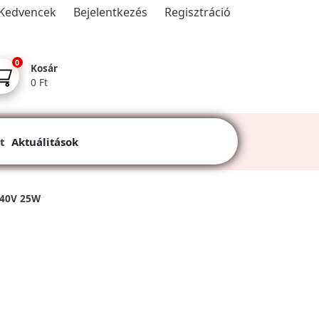
Kedvencek
Bejelentkezés
Regisztráció
0
Kosár
0 Ft
t
Aktuálitások
 240V 25W