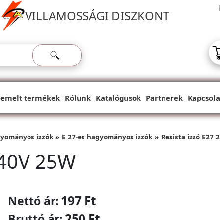
VILLAMOSSÁGI DISZKONT
iemelt termékek
Rólunk
Katalógusok
Partnerek
Kapcsola
yományos izzók
E 27-es hagyományos izzók
Resista izzó E27
240V 25W
197 Ft
Nettó ár:
250 Ft
Bruttó ár: