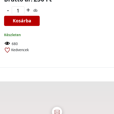
-
+
db
Kosárba
Készleten
680
Kedvencek