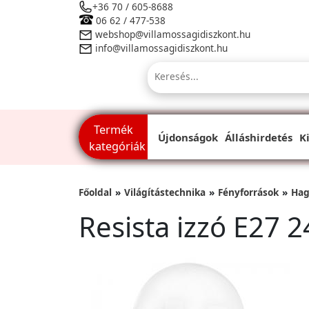
+36 70 / 605-8688
06 62 / 477-538
webshop@villamossagidiszkont.hu
info@villamossagidiszkont.hu
Termék
Újdonságok
Álláshirdetés
K
kategóriák
Főoldal
Világítástechnika
Fényforrások
Hag
Resista izzó E27 