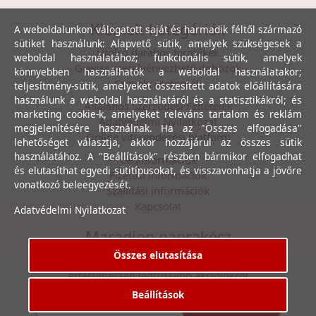
Kiemelt kategóriák
A weboldalunkon válogatott saját és harmadik féltől származó
sütiket használunk: Alapvető sütik, amelyek szükségesek a
Utolsó darabos termékek
weboldal használatához; funkcionális sütik, amelyek
Gewiss szerelvényezhető dobozok
könnyebben használhatók a weboldal használatakor;
Csövek, csatornák
teljesítmény-sütik, amelyeket összesített adatok előállítására
használunk a weboldal használatáról és a statisztikákról; és
Általános Szerződési Feltételek
marketing cookie-k, amelyeket releváns tartalom és reklám
Adatvédelmi Nyilatkozat
megjelenítésére használnak. Ha az "Összes elfogadása"
Online vitarendezési platform
lehetőséget választja, akkor hozzájárul az összes sütik
használatához. A "Beállítások" részben bármikor elfogadhat
Céginformációk
és elutasíthat egyedi sütitípusokat, és visszavonhatja a jövőre
Fizetési információk
vonatkozó beleegyezését.
Szállítási információk
Kapcsolat
Adatvédelmi Nyilatkozat
Maradjon naprakész
Összes elutasítása
Íratkozzon fel hírlevelünkre, hogy első kézből
értesülhessen legfrissebb akcióinkról
Beállítások
Feliratkozás