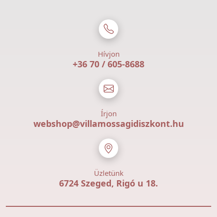
Hívjon
+36 70 / 605-8688
Írjon
webshop@villamossagidiszkont.hu
Üzletünk
6724 Szeged, Rigó u 18.