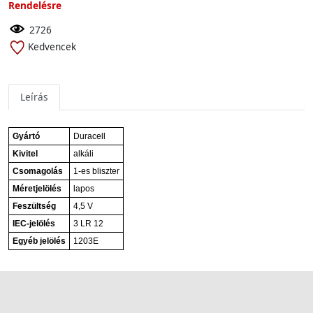
Rendelésre
2726
Kedvencek
Leírás
Gyártó
Duracell
Kivitel
alkáli
Csomagolás
1-es bliszter
Méretjelölés
lapos
Feszültség
4,5 V
IEC-jelölés
3 LR 12
Egyéb jelölés
1203E