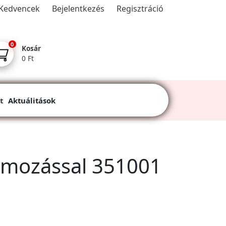
Kedvencek
Bejelentkezés
Regisztráció
0
Kosár
0 Ft
t
Aktuálitások
ramozással 351001