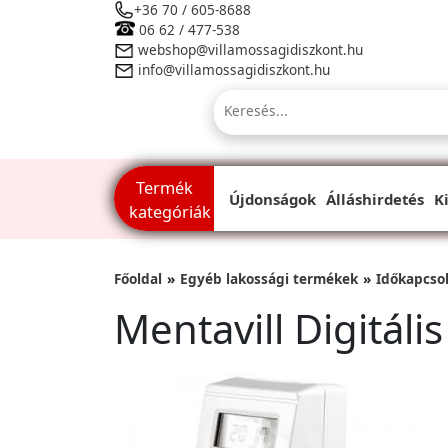
+36 70 / 605-8688
06 62 / 477-538
webshop@villamossagidiszkont.hu
info@villamossagidiszkont.hu
Termék
Újdonságok
Álláshirdetés
K
kategóriák
Főoldal
Egyéb lakossági termékek
Időkapcso
Mentavill Digitál