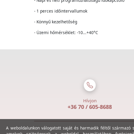
- Napi és heti programozhatóságú időkapcsoló
- 1 perces időintervallumok
- Könnyű kezelhetőség
- Üzemi hőmérséklet: -10...+40°C
Hívjon
+36 70 / 605-8688
A weboldalunkon válogatott saját és harmadik féltől származó sü
amelyek szükségesek a weboldal használatához; funkcioná