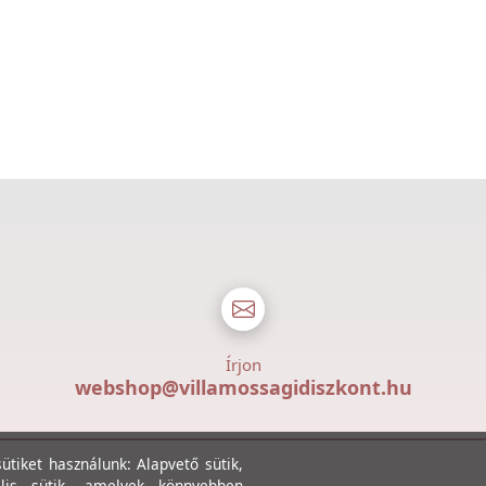
Írjon
webshop@villamossagidiszkont.hu
tiket használunk: Alapvető sütik,
lis sütik, amelyek könnyebben