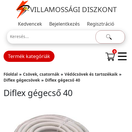
VILLAMOSSÁGI DISZKONT
Kedvencek
Bejelentkezés
Regisztráció
0
Termék kategóriák
Főoldal
Csövek, csatornák
Védőcsövek és tartozékaik
Diflex gégecsövek
Diflex gégecső 40
Diflex gégecső 40