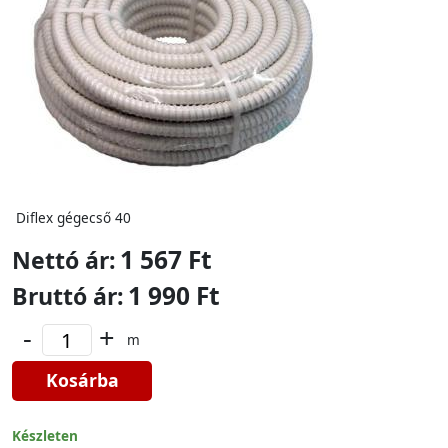
Diflex gégecső 40
1 567 Ft
Nettó ár:
1 990 Ft
Bruttó ár:
-
+
m
Kosárba
Készleten