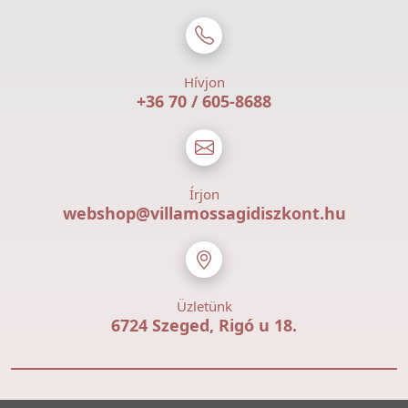
Hívjon
+36 70 / 605-8688
Írjon
webshop@villamossagidiszkont.hu
Üzletünk
6724 Szeged, Rigó u 18.