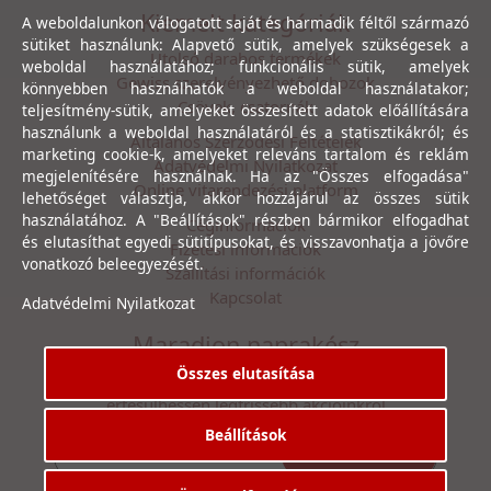
Kiemelt kategóriák
A weboldalunkon válogatott saját és harmadik féltől származó
sütiket használunk: Alapvető sütik, amelyek szükségesek a
Utolsó darabos termékek
weboldal használatához; funkcionális sütik, amelyek
Gewiss szerelvényezhető dobozok
könnyebben használhatók a weboldal használatakor;
Csövek, csatornák
teljesítmény-sütik, amelyeket összesített adatok előállítására
használunk a weboldal használatáról és a statisztikákról; és
Általános Szerződési Feltételek
marketing cookie-k, amelyeket releváns tartalom és reklám
Adatvédelmi Nyilatkozat
megjelenítésére használnak. Ha az "Összes elfogadása"
Online vitarendezési platform
lehetőséget választja, akkor hozzájárul az összes sütik
használatához. A "Beállítások" részben bármikor elfogadhat
Céginformációk
és elutasíthat egyedi sütitípusokat, és visszavonhatja a jövőre
Fizetési információk
vonatkozó beleegyezését.
Szállítási információk
Kapcsolat
Adatvédelmi Nyilatkozat
Maradjon naprakész
Összes elutasítása
Íratkozzon fel hírlevelünkre, hogy első kézből
értesülhessen legfrissebb akcióinkról
Beállítások
Feliratkozás