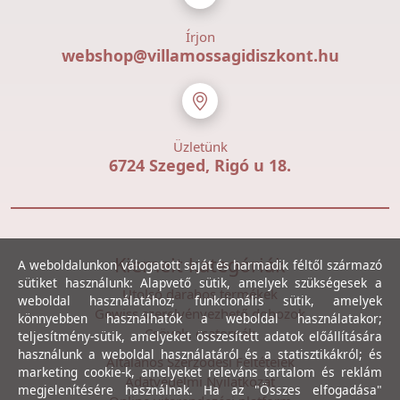
Írjon
webshop@villamossagidiszkont.hu
Üzletünk
6724 Szeged, Rigó u 18.
Kiemelt kategóriák
A weboldalunkon válogatott saját és harmadik féltől származó
sütiket használunk: Alapvető sütik, amelyek szükségesek a
Utolsó darabos termékek
weboldal használatához; funkcionális sütik, amelyek
Gewiss szerelvényezhető dobozok
könnyebben használhatók a weboldal használatakor;
Csövek, csatornák
teljesítmény-sütik, amelyeket összesített adatok előállítására
használunk a weboldal használatáról és a statisztikákról; és
Általános Szerződési Feltételek
marketing cookie-k, amelyeket releváns tartalom és reklám
Adatvédelmi Nyilatkozat
megjelenítésére használnak. Ha az "Összes elfogadása"