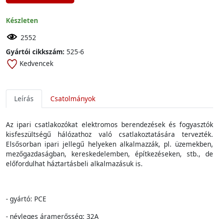
Készleten
2552
Gyártói cikkszám:
525-6
Kedvencek
Leírás
Csatolmányok
Az
ipari
csatlakozókat
elektromos
berendezések
és
fogyasztók
kisfeszültség
ű
hálózathoz
való
csatlakoztatására
tervezték
.
Elsősorban
ipari
jelleg
ű
hely
eken
alkalmazzák
,
pl
.
üzemekben
,
mezőgazdaságban
,
kereskedelemben
,
építkezéseken
,
stb
., de
előfordulhat
háztartásbeli
alkalmazásuk
is.
- gyártó: PCE
- névleges áramerősség: 32A