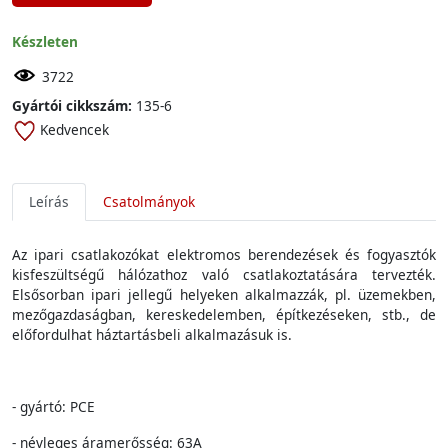
Készleten
3722
Gyártói cikkszám:
135-6
Kedvencek
Leírás
Csatolmányok
Az
ipari
csatlakozókat
elektromos
berendezések
és
fogyasztók
kisfeszültség
ű
hálózathoz
való
csatlakoztatására
tervezték
.
Elsősorban
ipari
jelleg
ű
hely
eken
alkalmazzák
,
pl
.
üzemekben
,
mezőgazdaságban
,
kereskedelemben
,
építkezéseken
,
stb
., de
előfordulhat
háztartásbeli
alkalmazásuk
is.
- gyártó: PCE
- névleges áramerősség: 63A