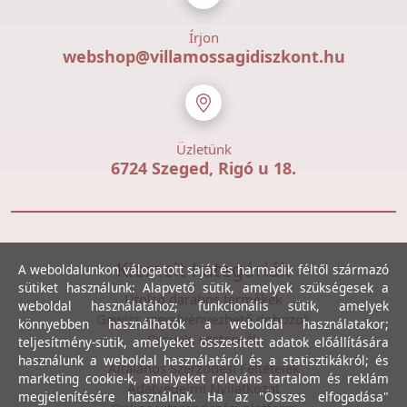
Írjon
webshop@villamossagidiszkont.hu
Üzletünk
6724 Szeged, Rigó u 18.
Kiemelt kategóriák
A weboldalunkon válogatott saját és harmadik féltől származó
sütiket használunk: Alapvető sütik, amelyek szükségesek a
Utolsó darabos termékek
weboldal használatához; funkcionális sütik, amelyek
Gewiss szerelvényezhető dobozok
könnyebben használhatók a weboldal használatakor;
Csövek, csatornák
teljesítmény-sütik, amelyeket összesített adatok előállítására
használunk a weboldal használatáról és a statisztikákról; és
Általános Szerződési Feltételek
marketing cookie-k, amelyeket releváns tartalom és reklám
Adatvédelmi Nyilatkozat
megjelenítésére használnak. Ha az "Összes elfogadása"