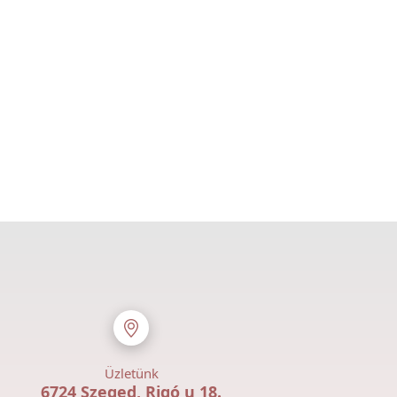
Üzletünk
6724 Szeged, Rigó u 18.