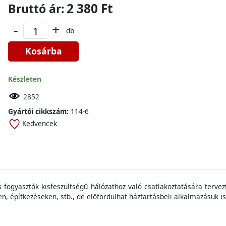
2 380 Ft
Bruttó ár:
-
+
db
Kosárba
Készleten
2852
Gyártói cikkszám:
114-6
Kedvencek
s
fogyasztók
kisfeszültség
ű
hálózathoz
való
csatlakoztatására
tervez
en
,
építkezéseken
,
stb
., de
előfordulhat
háztartásbeli
alkalmazásuk
is