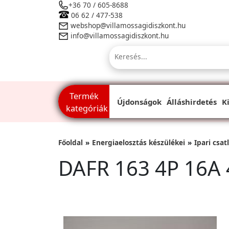
+36 70 / 605-8688
06 62 / 477-538
webshop@villamossagidiszkont.hu
info@villamossagidiszkont.hu
Termék
Újdonságok
Álláshirdetés
K
kategóriák
Főoldal
Energiaelosztás készülékei
Ipari csat
DAFR 163 4P 16A 