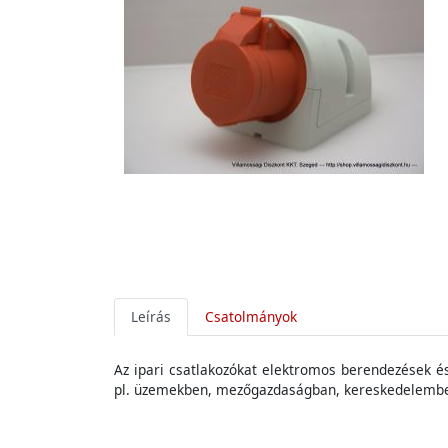
Leírás
Csatolmányok
Az
ipari
csatlakozókat
elektromos
berendezések
é
pl
.
üzemekben
,
mezőgazdaságban
,
kereskedelemb