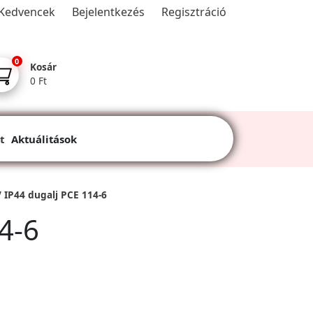
Kedvencek
Bejelentkezés
Regisztráció
0
Kosár
0 Ft
t
Aktuálitások
 IP44 dugalj PCE 114-6
4-6