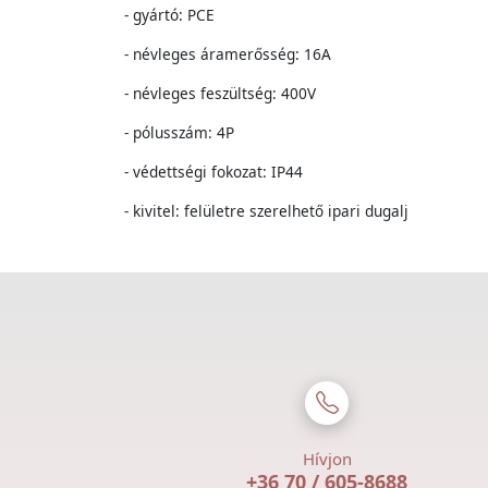
- gyártó: PCE
- névleges áramerősség: 16A
- névleges feszültség: 400V
- pólusszám: 4P
- védettségi fokozat: IP44
- kivitel: felületre szerelhető ipari dugalj
Hívjon
+36 70 / 605-8688