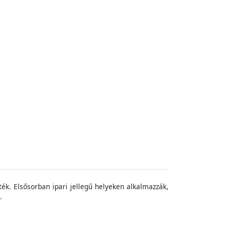
ték
.
Elsősorban
ipari
jelleg
ű
hely
eken
alkalmazzák
,
.