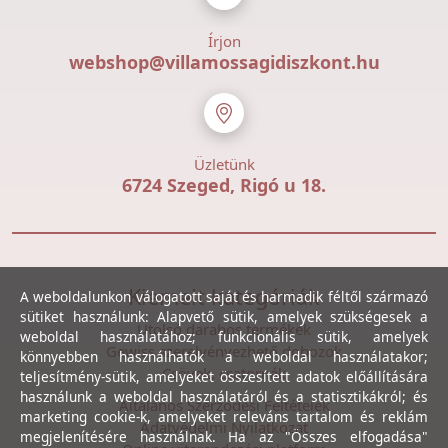
Írjon
webshop@villamossagidiszkont.hu
Üzletünk
6724 Szeged, Rigó u 18.
Kiemelt kategóriák
A weboldalunkon válogatott saját és harmadik féltől származó
sütiket használunk: Alapvető sütik, amelyek szükségesek a
Utolsó darabos termékek
weboldal használatához; funkcionális sütik, amelyek
Gewiss szerelvényezhető dobozok
könnyebben használhatók a weboldal használatakor;
Csövek, csatornák
teljesítmény-sütik, amelyeket összesített adatok előállítására
használunk a weboldal használatáról és a statisztikákról; és
Általános Szerződési Feltételek
marketing cookie-k, amelyeket releváns tartalom és reklám
Adatvédelmi Nyilatkozat
megjelenítésére használnak. Ha az "Összes elfogadása"