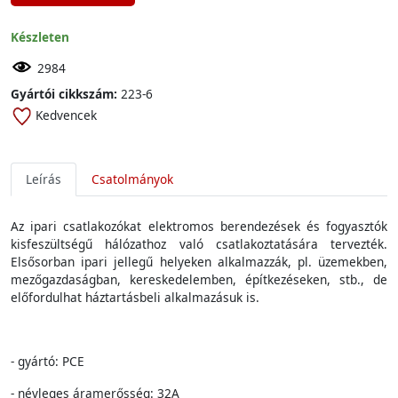
Készleten
2984
Gyártói cikkszám:
223-6
Kedvencek
Leírás
Csatolmányok
Az
ipari
csatlakozókat
elektromos
berendezések
és
fogyasztók
kisfeszültség
ű
hálózathoz
való
csatlakoztatására
tervezték
.
Elsősorban
ipari
jelleg
ű
hely
eken
alkalmazzák
,
pl
.
üzemekben
,
mezőgazdaságban
,
kereskedelemben
,
építkezéseken
,
stb
., de
előfordulhat
háztartásbeli
alkalmazásuk
is.
- gyártó: PCE
- névleges áramerősség: 32A